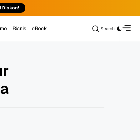
l Diskon!
omo
Bisnis
eBook
Search
Search
omo
Bisnis
eBook
ur
ya