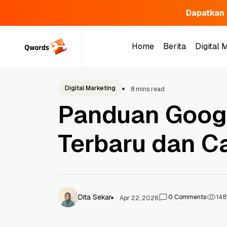
Dapatkan 
Skip
to
Home
Berita
Digital 
content
Home
Berita
Digital 
Digital Marketing
8 mins read
Panduan Googl
Terbaru dan 
Dita Sekar
0
Comments
148
Apr 22, 2026