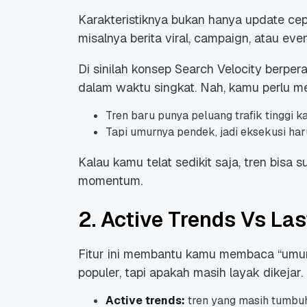
Karakteristiknya bukan hanya update ce
misalnya berita viral, campaign, atau even
Di sinilah konsep Search Velocity berper
dalam waktu singkat. Nah, kamu perlu m
Promo Ramadan 2026:
Panduan Lengkap
Tren baru punya peluang trafik tinggi 
Diskon Domain dan
Domain .ID dan Di
Hosting Qwords
Terbaru
Tapi umurnya pendek, jadi eksekusi har
10 Feb, 2026
20 Nov, 2025
6
6
Kalau kamu telat sedikit saja, tren bisa
momentum.
2. Active Trends Vs La
Fitur ini membantu kamu membaca “umur”
populer, tapi apakah masih layak dikejar.
Active trends:
tren yang masih tumbuh