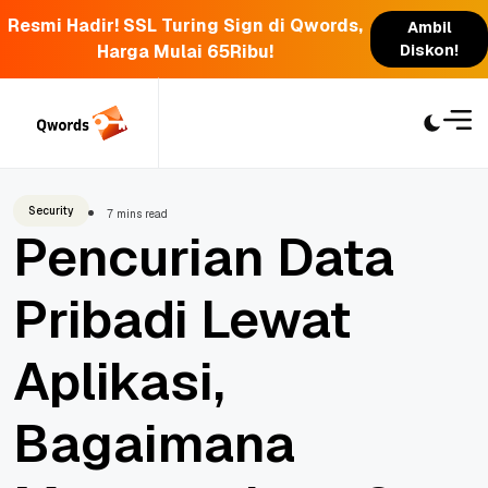
Resmi Hadir! SSL Turing Sign di Qwords,
Ambil
Harga Mulai 65Ribu!
Diskon!
Skip
to
content
Security
7 mins read
Pencurian Data
Pribadi Lewat
Aplikasi,
Bagaimana