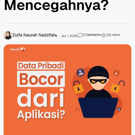
Mencegahnya?
Zulfa Naurah Nadzifah
Comments
views
0
5
3
5
Jan 1, 2026