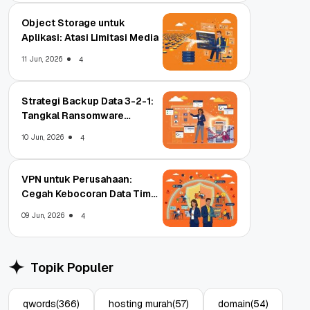
Object Storage untuk
Aplikasi: Atasi Limitasi Media
11 Jun, 2026
4
Strategi Backup Data 3-2-1:
Tangkal Ransomware
Enterprise
10 Jun, 2026
4
VPN untuk Perusahaan:
Cegah Kebocoran Data Tim
WFA!
09 Jun, 2026
4
Topik Populer
qwords
(366)
hosting murah
(57)
domain
(54)