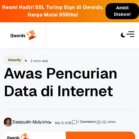
Resmi Hadir! SSL Turing Sign di Qwords,
Ambil
Harga Mulai 65Ribu!
Diskon!
Skip
to
content
Security
2 mins read
Awas Pencurian
Data di Internet
Saepudin Mulyono
Comments
views
1
2
2
2
Mar 6, 2018