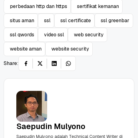
perbedaan http dan https
sertifikat kemanan
situs aman
ssl
ssl certificate
ssl greenbar
ssl qwords
video ssl
web security
website aman
website security
Share:
Saepudin Mulyono
Saepudin Mulyono adalah Technical Content Writer di