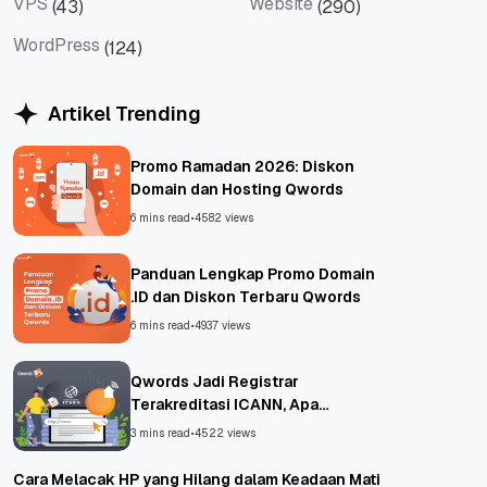
VPS
Website
(43)
(290)
VPS
Website
WordPress
(124)
WordPress
Artikel Trending
Promo Ramadan 2026: Diskon
Domain dan Hosting Qwords
6 mins read
•
4582 views
Panduan Lengkap Promo Domain
.ID dan Diskon Terbaru Qwords
6 mins read
•
4937 views
Qwords Jadi Registrar
Terakreditasi ICANN, Apa
Untungnya?
3 mins read
•
4522 views
Cara Melacak HP yang Hilang dalam Keadaan Mati