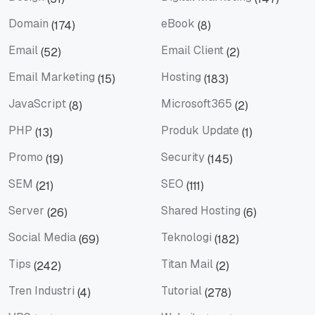
Design
Digital Marketing
Domain
eBook
(174)
(8)
Domain
eBook
Email
Email Client
(52)
(2)
Email
Email Client
Email Marketing
Hosting
(15)
(183)
Email Marketing
Hosting
JavaScript
Microsoft365
(8)
(2)
JavaScript
Microsoft365
PHP
Produk Update
(13)
(1)
PHP
Produk Update
Promo
Security
(19)
(145)
Promo
Security
SEM
SEO
(21)
(111)
SEM
SEO
Server
Shared Hosting
(26)
(6)
Server
Shared Hosting
Social Media
Teknologi
(69)
(182)
Social Media
Teknologi
Tips
Titan Mail
(242)
(2)
Tips
Titan Mail
Tren Industri
Tutorial
(4)
(278)
Tren Industri
Tutorial