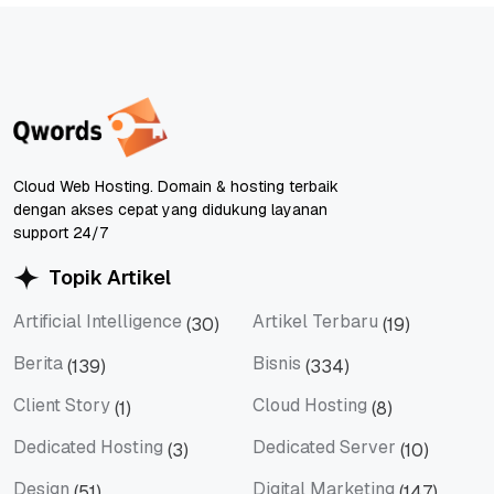
Cloud Web Hosting. Domain & hosting terbaik
dengan akses cepat yang didukung layanan
support 24/7
Topik Artikel
Artificial Intelligence
Artikel Terbaru
(30)
(19)
Artificial Intelligence
Artikel Terbaru
Berita
Bisnis
(139)
(334)
Berita
Bisnis
Client Story
Cloud Hosting
(1)
(8)
Client Story
Cloud Hosting
Dedicated Hosting
Dedicated Server
(3)
(10)
Dedicated Hosting
Dedicated Server
Design
Digital Marketing
(51)
(147)