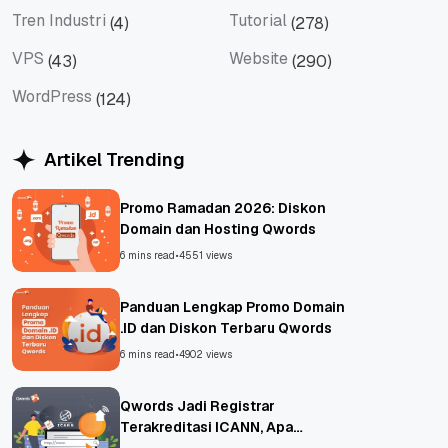
Tren Industri
Tutorial
(4)
(278)
Tren Industri
Tutorial
VPS
Website
(43)
(290)
VPS
Website
WordPress
(124)
WordPress
Artikel Trending
Promo Ramadan 2026: Diskon
Domain dan Hosting Qwords
6 mins read
•
4551 views
Panduan Lengkap Promo Domain
.ID dan Diskon Terbaru Qwords
6 mins read
•
4902 views
Qwords Jadi Registrar
Terakreditasi ICANN, Apa