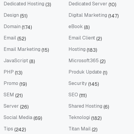
Dedicated Hosting
Dedicated Server
(3)
(10)
Dedicated Hosting
Dedicated Server
Design
Digital Marketing
(51)
(147)
Design
Digital Marketing
Domain
eBook
(174)
(8)
Domain
eBook
Email
Email Client
(52)
(2)
Email
Email Client
Email Marketing
Hosting
(15)
(183)
Email Marketing
Hosting
JavaScript
Microsoft365
(8)
(2)
JavaScript
Microsoft365
PHP
Produk Update
(13)
(1)
PHP
Produk Update
Promo
Security
(19)
(145)
Promo
Security
SEM
SEO
(21)
(111)
SEM
SEO
Server
Shared Hosting
(26)
(6)
Server
Shared Hosting
Social Media
Teknologi
(69)
(182)
Social Media
Teknologi
Tips
Titan Mail
(242)
(2)
Tips
Titan Mail