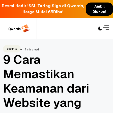
Resmi Hadir! SSL Turing Sign di Qwords,
Ambil
Harga Mulai 65Ribu!
Diskon!
Skip
to
content
Security
7 mins read
9 Cara
Memastikan
Keamanan dari
Website yang