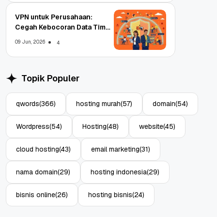
VPN untuk Perusahaan:
Cegah Kebocoran Data Tim
WFA!
09 Jun, 2026
4
Topik Populer
qwords
(366)
hosting murah
(57)
domain
(54)
Wordpress
(54)
Hosting
(48)
website
(45)
cloud hosting
(43)
email marketing
(31)
nama domain
(29)
hosting indonesia
(29)
bisnis online
(26)
hosting bisnis
(24)