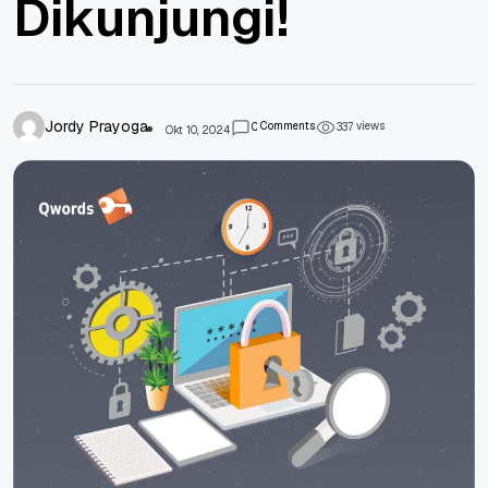
Dikunjungi!
Jordy Prayoga
Comments
views
0
3
3
7
Okt 10, 2024