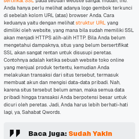
sertifikat SSL
pada sebuah
website
sangat mudah, lho.
Anda hanya perlu melihat adanya logo gembok terkunci
di sebelah kolom URL (atas)
browser
Anda.
Cara
keduanya yaitu dengan melihat
struktur URL
yang
dimiliki oleh
website
, yang mana bila sudah memiliki SSL
akan menjadi HTTPS alih-alih HTTP.
Bila Anda belum
mengetahui dampaknya, situs yang belum bersertifikat
SSL akan sangat rentan untuk disusupi peretas.
Contohnya adalah ketika sebuah
website
toko
online
yang menjual produk tertentu, kemudian Anda
melakukan transaksi dari situs tersebut, termasuk
membuat akun dan mengisi data-data pribadi.
Nah,
karena situs tersebut belum aman, maka semua data
pribadi hingga transaksi Anda berpotensi besar untuk
dicuri oleh peretas.
Jadi, Anda harus lebih berhati-hati
lagi, ya, Sahabat Qwords.
Baca juga:
Sudah Yakin