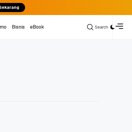
 Sekarang
omo
Bisnis
eBook
Search
Search
omo
Bisnis
eBook