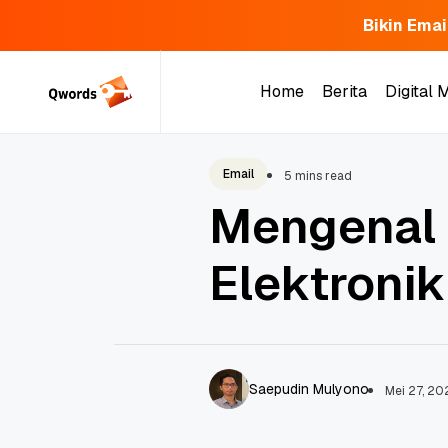
Bikin Emai
Skip
to
Home
Berita
Digital 
content
Home
Berita
Digital 
Email
5 mins read
Mengenal 
Elektroni
Saepudin Mulyono
Mei 27, 2