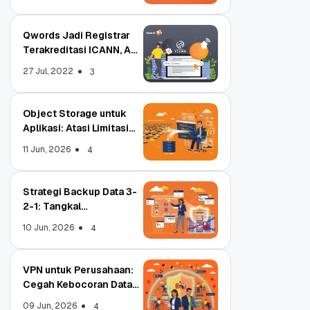
Qwords Jadi Registrar
Terakreditasi ICANN, Apa
Untungnya?
27 Jul, 2022
3
Object Storage untuk
Aplikasi: Atasi Limitasi
Media
11 Jun, 2026
4
Strategi Backup Data 3-
2-1: Tangkal
Ransomware Enterprise
10 Jun, 2026
4
VPN untuk Perusahaan:
Cegah Kebocoran Data
Tim WFA!
09 Jun, 2026
4