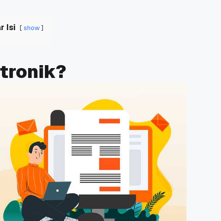
r Isi
show
ktronik?