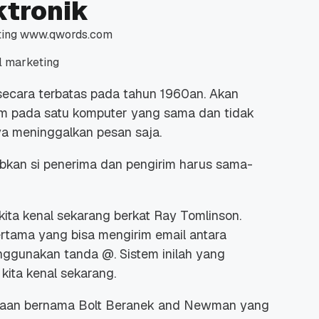
ktronik
l marketing
 secara terbatas pada tahun 1960an. Akan
 Promo
Qwords Jadi Registrar
irim pada satu komputer yang sama dan tidak
skon
Terakreditasi ICANN, Apa
nya meninggalkan pesan saja.
Untungnya?
27 Jul, 2022
3
jibkan si penerima dan pengirim harus sama-
 kita kenal sekarang berkat Ray Tomlinson.
rtama yang bisa mengirim email antara
gunakan tanda @. Sistem inilah yang
kita kenal sekarang.
ahaan bernama Bolt Beranek and Newman yang