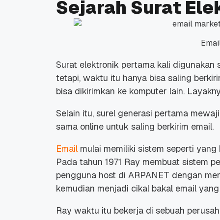
Sejarah Surat Ele
Emai
Surat elektronik pertama kali digunakan
Promo Ramadan 2026:
Panduan Lengkap
tetapi, waktu itu hanya bisa saling berk
Diskon Domain dan
Domain .ID dan Di
bisa dikirimkan ke komputer lain. Layak
Hosting Qwords
Terbaru
10 Feb, 2026
20 Nov, 2025
6
6
Selain itu, surel generasi pertama mewa
sama online untuk saling berkirim email.
Email
mulai memiliki sistem seperti yang
Pada tahun 1971 Ray membuat sistem pe
pengguna host di ARPANET dengan meng
kemudian menjadi cikal bakal email yang 
Ray waktu itu bekerja di sebuah perus