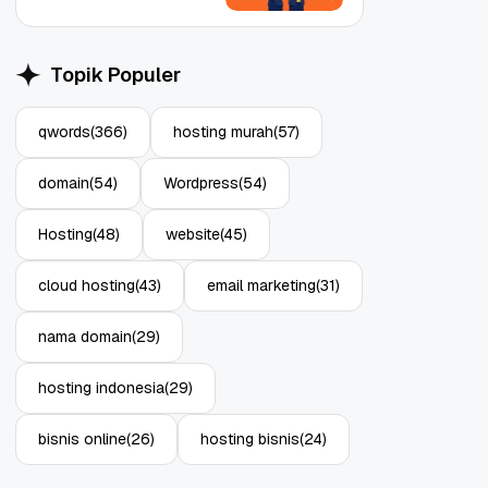
Topik Populer
qwords
(366)
hosting murah
(57)
Object Storage untuk
Strategi Bac
domain
(54)
Wordpress
(54)
Aplikasi: Atasi Limitasi
1: Tangkal R
Media
Enterprise
11 Jun, 2026
10 Jun, 2026
4
Hosting
(48)
website
(45)
cloud hosting
(43)
email marketing
(31)
nama domain
(29)
hosting indonesia
(29)
bisnis online
(26)
hosting bisnis
(24)