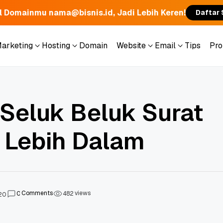
l Domainmu nama@bisnis.id, Jadi Lebih Keren!
Daftar
Marketing
Hosting
Domain
Website
Email
Tips
Pr
Marketing
Hosting
Domain
Website
Email
Tips
Pr
Seluk Beluk Surat
k Lebih Dalam
Comments
views
0
4
8
2
020