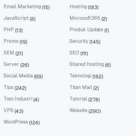
Email Marketing
Hosting
(15)
(183)
Email Marketing
Hosting
JavaScript
Microsoft365
(8)
(2)
JavaScript
Microsoft365
PHP
Produk Update
(13)
(1)
PHP
Produk Update
Promo
Security
(19)
(145)
Promo
Security
SEM
SEO
(21)
(111)
SEM
SEO
Server
Shared Hosting
(26)
(6)
Server
Shared Hosting
Social Media
Teknologi
(69)
(182)
Social Media
Teknologi
Tips
Titan Mail
(242)
(2)
Tips
Titan Mail
Tren Industri
Tutorial
(4)
(278)
Tren Industri
Tutorial
VPS
Website
(43)
(290)
VPS
Website
WordPress
(124)
WordPress