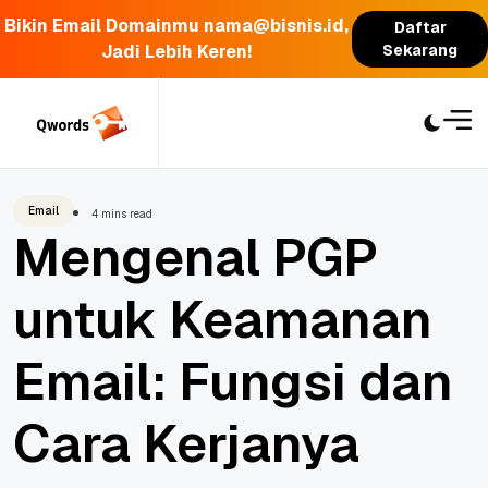
Bikin Email Domainmu nama@bisnis.id,
Daftar
Jadi Lebih Keren!
Sekarang
Skip
to
content
Email
4 mins read
Mengenal PGP
untuk Keamanan
Email: Fungsi dan
Cara Kerjanya