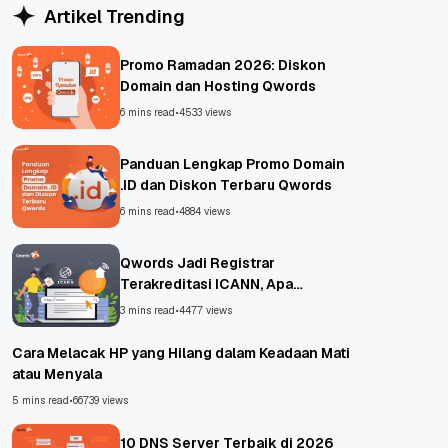
Artikel Trending
Promo Ramadan 2026: Diskon
Domain dan Hosting Qwords
6 mins read
•
4533 views
Panduan Lengkap Promo Domain
.ID dan Diskon Terbaru Qwords
6 mins read
•
4884 views
Qwords Jadi Registrar
Terakreditasi ICANN, Apa
Untungnya?
3 mins read
•
4477 views
Cara Melacak HP yang Hilang dalam Keadaan Mati
atau Menyala
5 mins read
•
66739 views
10 DNS Server Terbaik di 2026