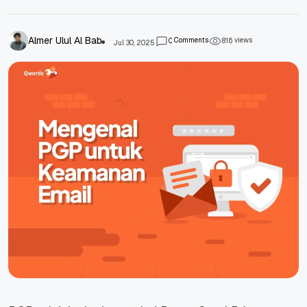
Almer Ulul Al Bab
Comments
views
0
8
1
6
Jul 30, 2025