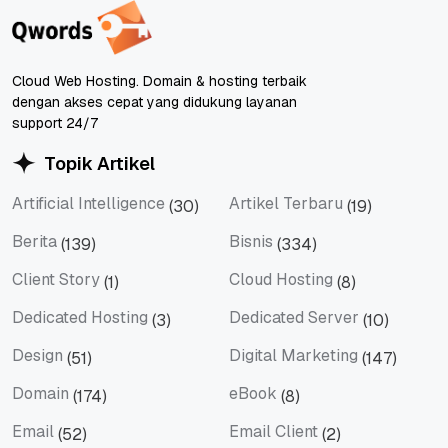
Cloud Web Hosting. Domain & hosting terbaik
dengan akses cepat yang didukung layanan
support 24/7
Topik Artikel
Artificial Intelligence
Artikel Terbaru
(30)
(19)
Artificial Intelligence
Artikel Terbaru
Berita
Bisnis
(139)
(334)
Berita
Bisnis
Client Story
Cloud Hosting
(1)
(8)
Client Story
Cloud Hosting
Dedicated Hosting
Dedicated Server
(3)
(10)
Dedicated Hosting
Dedicated Server
Design
Digital Marketing
(51)
(147)
Design
Digital Marketing
Domain
eBook
(174)
(8)
Domain
eBook
Email
Email Client
(52)
(2)
Email
Email Client