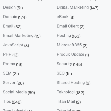
Dedicated Hosting
Dedicated Server
Design
Digital Marketing
(51)
(147)
Design
Digital Marketing
Domain
eBook
(174)
(8)
Domain
eBook
Email
Email Client
(52)
(2)
Email
Email Client
Email Marketing
Hosting
(15)
(183)
Email Marketing
Hosting
JavaScript
Microsoft365
(8)
(2)
JavaScript
Microsoft365
PHP
Produk Update
(13)
(1)
PHP
Produk Update
Promo
Security
(19)
(145)
Promo
Security
SEM
SEO
(21)
(111)
SEM
SEO
Server
Shared Hosting
(26)
(6)
Server
Shared Hosting
Social Media
Teknologi
(69)
(182)
Social Media
Teknologi
Tips
Titan Mail
(242)
(2)
Tips
Titan Mail
Tren Industri
Tutorial