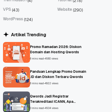
(4)
(278)
Tren Industri
Tutorial
VPS
Website
(43)
(290)
VPS
Website
WordPress
(124)
WordPress
Artikel Trending
Promo Ramadan 2026: Diskon
Domain dan Hosting Qwords
6 mins read
•
4560 views
Panduan Lengkap Promo Domain
.ID dan Diskon Terbaru Qwords
6 mins read
•
4922 views
Qwords Jadi Registrar
Terakreditasi ICANN, Apa
Untungnya?
3 mins read
•
4504 views