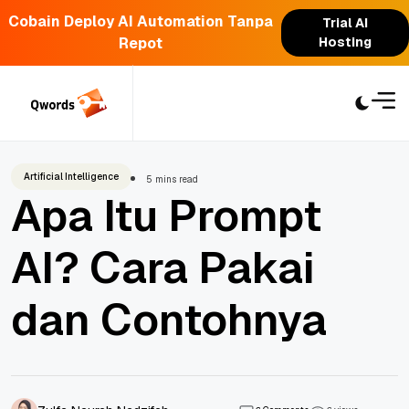
Cobain Deploy AI Automation Tanpa
Trial AI
Repot
Hosting
Skip
to
content
Artificial Intelligence
5 mins read
Apa Itu Prompt
AI? Cara Pakai
dan Contohnya