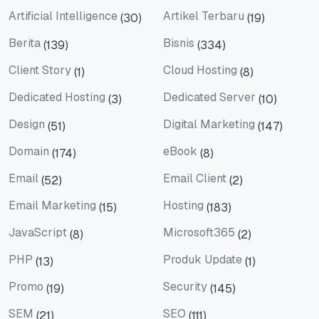
Artificial Intelligence
Artikel Terbaru
(30)
(19)
Artificial Intelligence
Artikel Terbaru
Berita
Bisnis
(139)
(334)
Berita
Bisnis
Client Story
Cloud Hosting
(1)
(8)
Client Story
Cloud Hosting
Dedicated Hosting
Dedicated Server
(3)
(10)
Dedicated Hosting
Dedicated Server
Design
Digital Marketing
(51)
(147)
Design
Digital Marketing
Domain
eBook
(174)
(8)
Domain
eBook
Email
Email Client
(52)
(2)
Email
Email Client
Email Marketing
Hosting
(15)
(183)
Email Marketing
Hosting
JavaScript
Microsoft365
(8)
(2)
JavaScript
Microsoft365
PHP
Produk Update
(13)
(1)
PHP
Produk Update
Promo
Security
(19)
(145)
Promo
Security
SEM
SEO
(21)
(111)