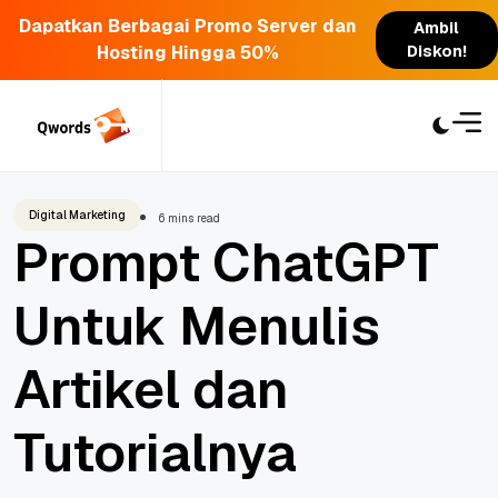
Dapatkan Berbagai Promo Server dan
Ambil
Hosting Hingga 50%
Diskon!
Skip
to
content
Digital Marketing
6 mins read
Prompt ChatGPT
Untuk Menulis
Artikel dan
Tutorialnya