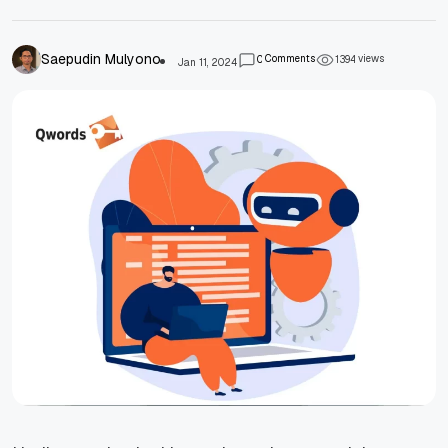
Saepudin Mulyono
Comments
views
0
1
3
9
4
Jan 11, 2024