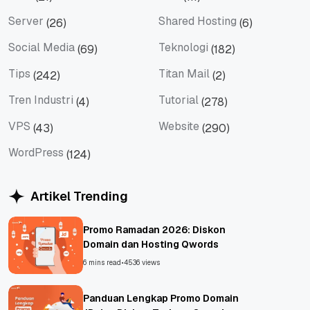
SEM
SEO
Server
Shared Hosting
(26)
(6)
Server
Shared Hosting
Social Media
Teknologi
(69)
(182)
Social Media
Teknologi
Tips
Titan Mail
(242)
(2)
Tips
Titan Mail
Tren Industri
Tutorial
(4)
(278)
Tren Industri
Tutorial
VPS
Website
(43)
(290)
VPS
Website
WordPress
(124)
WordPress
Artikel Trending
Promo Ramadan 2026: Diskon
Domain dan Hosting Qwords
6 mins read
•
4536 views
Panduan Lengkap Promo Domain