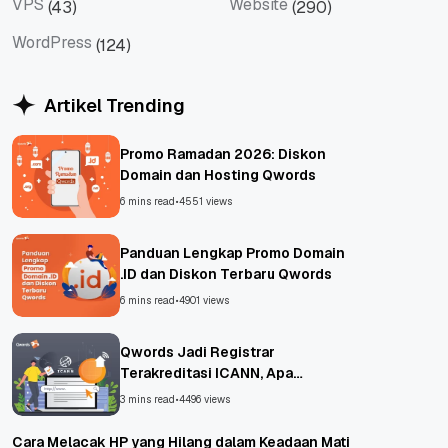
VPS
Website
(43)
(290)
VPS
Website
WordPress
(124)
WordPress
Artikel Trending
Promo Ramadan 2026: Diskon
Domain dan Hosting Qwords
6 mins read
•
4551 views
Panduan Lengkap Promo Domain
.ID dan Diskon Terbaru Qwords
6 mins read
•
4901 views
Qwords Jadi Registrar
Terakreditasi ICANN, Apa
Untungnya?
3 mins read
•
4496 views
Cara Melacak HP yang Hilang dalam Keadaan Mati