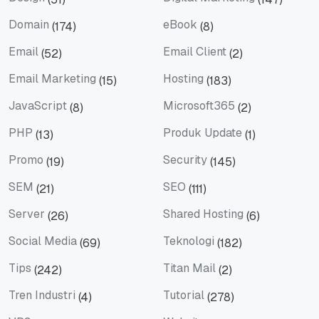
Design
Digital Marketing
Domain
eBook
(174)
(8)
Domain
eBook
Email
Email Client
(52)
(2)
Email
Email Client
Email Marketing
Hosting
(15)
(183)
Email Marketing
Hosting
JavaScript
Microsoft365
(8)
(2)
JavaScript
Microsoft365
PHP
Produk Update
(13)
(1)
PHP
Produk Update
Promo
Security
(19)
(145)
Promo
Security
SEM
SEO
(21)
(111)
SEM
SEO
Server
Shared Hosting
(26)
(6)
Server
Shared Hosting
Social Media
Teknologi
(69)
(182)
Social Media
Teknologi
Tips
Titan Mail
(242)
(2)
Tips
Titan Mail
Tren Industri
Tutorial
(4)
(278)
Tren Industri
Tutorial