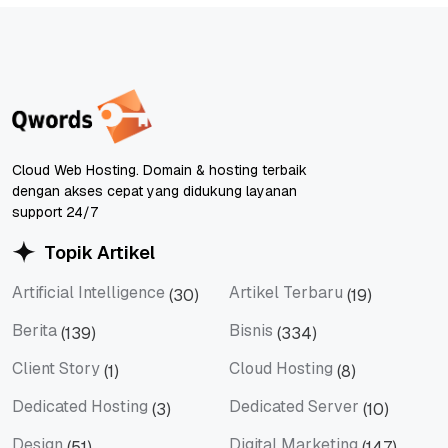
Cloud Web Hosting. Domain & hosting terbaik
dengan akses cepat yang didukung layanan
support 24/7
Topik Artikel
Artificial Intelligence
Artikel Terbaru
(30)
(19)
Artificial Intelligence
Artikel Terbaru
Berita
Bisnis
(139)
(334)
Berita
Bisnis
Client Story
Cloud Hosting
(1)
(8)
Client Story
Cloud Hosting
Dedicated Hosting
Dedicated Server
(3)
(10)
Dedicated Hosting
Dedicated Server
Design
Digital Marketing
(51)
(147)