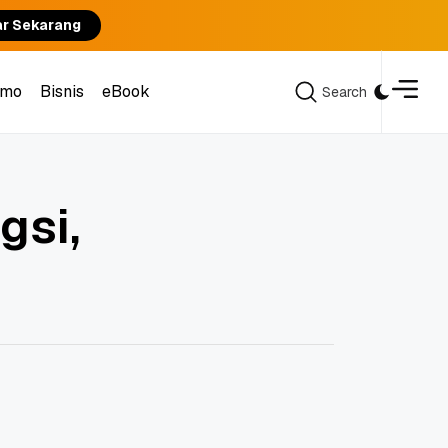
ar Sekarang
omo
Bisnis
eBook
Search
Search
omo
Bisnis
eBook
gsi,