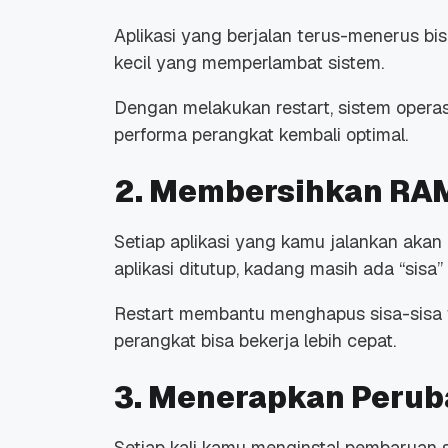
Aplikasi yang berjalan terus-menerus b
kecil yang memperlambat sistem.
Dengan melakukan
restart
, sistem opera
performa perangkat kembali optimal.
Promo Ramadan 2026:
Panduan Lengkap
Diskon Domain dan
Domain .ID dan Di
2. Membersihkan RA
Hosting Qwords
Terbaru
10 Feb, 2026
20 Nov, 2025
6
6
Setiap aplikasi yang kamu jalankan aka
aplikasi ditutup, kadang masih ada “sisa”
Restart
membantu menghapus sisa-sisa
perangkat bisa bekerja lebih cepat.
3. Menerapkan Perub
Setiap kali kamu menginstal pembaruan 