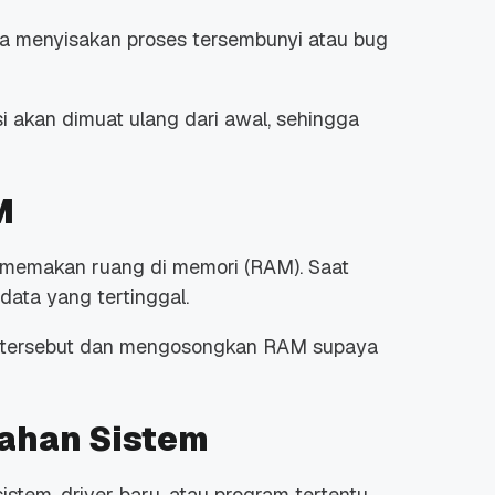
isa menyisakan proses tersembunyi atau
bug
si akan dimuat ulang dari awal, sehingga
 Promo
Qwords Jadi Registrar
skon
Terakreditasi ICANN, Apa
M
Untungnya?
27 Jul, 2022
3
n memakan ruang di memori (RAM). Saat
 data yang tertinggal.
 tersebut dan mengosongkan RAM supaya
ahan Sistem
sistem,
driver
baru, atau program tertentu,