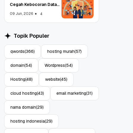
Cegah Kebocoran Data
Tim WFA!
09 Jun, 2026
4
Topik Populer
qwords
(366)
hosting murah
(57)
domain
(54)
Wordpress
(54)
Hosting
(48)
website
(45)
cloud hosting
(43)
email marketing
(31)
nama domain
(29)
hosting indonesia
(29)