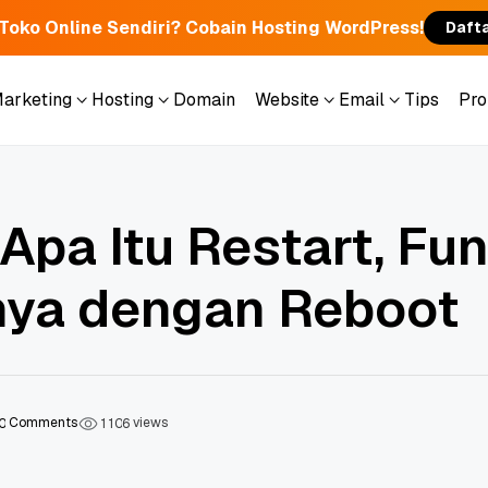
 Toko Online Sendiri? Cobain Hosting WordPress!
Daft
Marketing
Hosting
Domain
Website
Email
Tips
Pr
Marketing
Hosting
Domain
Website
Email
Tips
Pr
pa Itu Restart, Fun
ya dengan Reboot
Comments
views
0
1
1
0
6