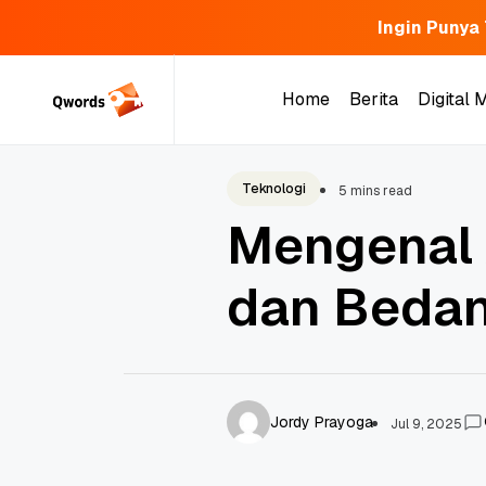
Ingin Punya
Skip
to
Home
Berita
Digital 
content
Home
Berita
Digital 
Teknologi
5 mins read
Mengenal A
dan Bedan
Jordy Prayoga
Jul 9, 2025