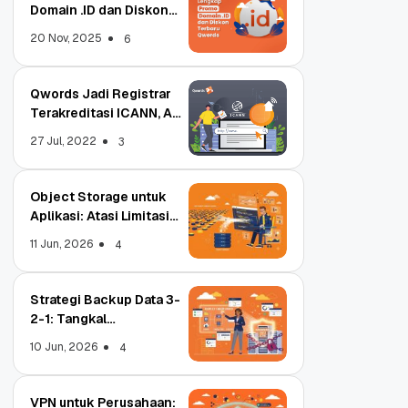
Domain .ID dan Diskon
Terbaru
20 Nov, 2025
6
Qwords Jadi Registrar
Terakreditasi ICANN, Apa
Untungnya?
27 Jul, 2022
3
Object Storage untuk
Aplikasi: Atasi Limitasi
Media
11 Jun, 2026
4
Strategi Backup Data 3-
2-1: Tangkal
Ransomware Enterprise
10 Jun, 2026
4
VPN untuk Perusahaan: