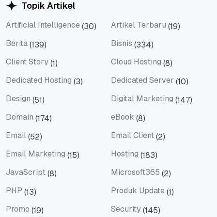
Topik Artikel
Artificial Intelligence
Artikel Terbaru
(30)
(19)
Artificial Intelligence
Artikel Terbaru
Berita
Bisnis
(139)
(334)
Berita
Bisnis
Client Story
Cloud Hosting
(1)
(8)
Client Story
Cloud Hosting
Dedicated Hosting
Dedicated Server
(3)
(10)
Dedicated Hosting
Dedicated Server
Design
Digital Marketing
(51)
(147)
Design
Digital Marketing
Domain
eBook
(174)
(8)
Domain
eBook
Email
Email Client
(52)
(2)
Email
Email Client
Email Marketing
Hosting
(15)
(183)
Email Marketing
Hosting
JavaScript
Microsoft365
(8)
(2)
JavaScript
Microsoft365
PHP
Produk Update
(13)
(1)
PHP
Produk Update
Promo
Security
(19)
(145)
Promo
Security