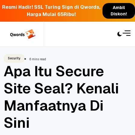
Resmi Hadir! SSL Turing Sign di Qwords,
Ambil
Harga Mulai 65Ribu!
Diskon!
Skip
to
content
Security
6 mins read
Apa Itu Secure
Site Seal? Kenali
Manfaatnya Di
Sini