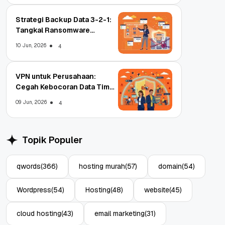
Strategi Backup Data 3-2-1:
Tangkal Ransomware
Enterprise
10 Jun, 2026
4
VPN untuk Perusahaan:
Cegah Kebocoran Data Tim
WFA!
09 Jun, 2026
4
Topik Populer
qwords
(366)
hosting murah
(57)
domain
(54)
Wordpress
(54)
Hosting
(48)
website
(45)
cloud hosting
(43)
email marketing
(31)