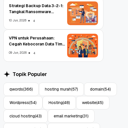
Strategi Backup Data 3-2-1:
Tangkal Ransomware
Enterprise
10 Jun, 2026
4
VPN untuk Perusahaan:
Cegah Kebocoran Data Tim
WFA!
09 Jun, 2026
4
Topik Populer
qwords
(366)
hosting murah
(57)
domain
(54)
Wordpress
(54)
Hosting
(48)
website
(45)
cloud hosting
(43)
email marketing
(31)