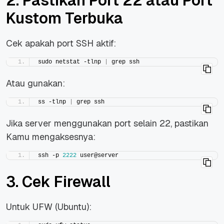
2. Pastikan Port 22 atau Port
Kustom Terbuka
Cek apakah port SSH aktif:
sudo netstat -tlnp 
|
 grep ssh
Atau gunakan:
ss -tlnp 
|
 grep ssh
Jika server menggunakan port selain 22, pastikan
Kamu mengaksesnya:
ssh -p 
2222
 user@server
3. Cek Firewall
Untuk UFW (Ubuntu):