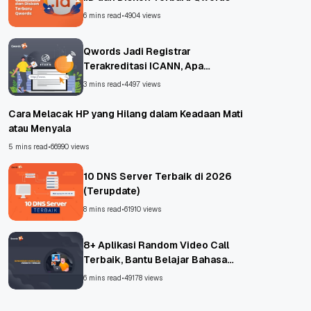
6 mins read
•
4904 views
Qwords Jadi Registrar
Terakreditasi ICANN, Apa
Untungnya?
3 mins read
•
4497 views
Cara Melacak HP yang Hilang dalam Keadaan Mati
atau Menyala
5 mins read
•
66990 views
10 DNS Server Terbaik di 2026
(Terupdate)
8 mins read
•
61910 views
8+ Aplikasi Random Video Call
Terbaik, Bantu Belajar Bahasa
Asing!
6 mins read
•
49178 views