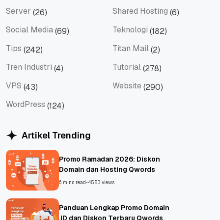
SEM
SEO
Server
Shared Hosting
(26)
(6)
Server
Shared Hosting
Social Media
Teknologi
(69)
(182)
Social Media
Teknologi
Tips
Titan Mail
(242)
(2)
Tips
Titan Mail
Tren Industri
Tutorial
(4)
(278)
Tren Industri
Tutorial
VPS
Website
(43)
(290)
VPS
Website
WordPress
(124)
WordPress
Artikel Trending
Promo Ramadan 2026: Diskon
Domain dan Hosting Qwords
6 mins read
•
4553 views
Panduan Lengkap Promo Domain
.ID dan Diskon Terbaru Qwords