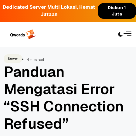
Dedicated Server Multi Lokasi, Hemat
Diskon 1
Jutaan
Juta
Skip
to
content
Server
4 mins read
Panduan
Mengatasi Error
“SSH Connection
Refused”