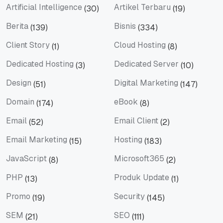
Artificial Intelligence
Artikel Terbaru
(30)
(19)
Artificial Intelligence
Artikel Terbaru
Berita
Bisnis
(139)
(334)
Berita
Bisnis
Client Story
Cloud Hosting
(1)
(8)
Client Story
Cloud Hosting
Dedicated Hosting
Dedicated Server
(3)
(10)
Dedicated Hosting
Dedicated Server
Design
Digital Marketing
(51)
(147)
Design
Digital Marketing
Domain
eBook
(174)
(8)
Domain
eBook
Email
Email Client
(52)
(2)
Email
Email Client
Email Marketing
Hosting
(15)
(183)
Email Marketing
Hosting
JavaScript
Microsoft365
(8)
(2)
JavaScript
Microsoft365
PHP
Produk Update
(13)
(1)
PHP
Produk Update
Promo
Security
(19)
(145)
Promo
Security
SEM
SEO
(21)
(111)