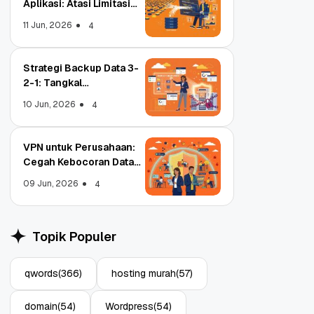
Aplikasi: Atasi Limitasi
Media
11 Jun, 2026
4
Strategi Backup Data 3-
2-1: Tangkal
Ransomware Enterprise
10 Jun, 2026
4
VPN untuk Perusahaan:
Cegah Kebocoran Data
Tim WFA!
09 Jun, 2026
4
Object Storage untuk
Strategi Bac
Aplikasi: Atasi Limitasi
1: Tangkal 
Topik Populer
Media
Enterprise
11 Jun, 2026
10 Jun, 2026
4
qwords
(366)
hosting murah
(57)
domain
(54)
Wordpress
(54)