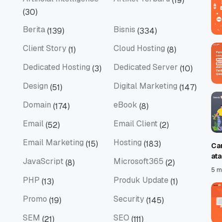
(19)
Artificial Intelligence
Artikel Terbaru
(30)
Berita
Bisnis
(139)
(334)
Berita
Bisnis
Client Story
Cloud Hosting
(1)
(8)
Client Story
Cloud Hosting
Dedicated Hosting
Dedicated Server
(3)
(10)
Dedicated Hosting
Dedicated Server
Design
Digital Marketing
(51)
(147)
Design
Digital Marketing
Domain
eBook
(174)
(8)
Domain
eBook
Email
Email Client
(52)
(2)
Email
Email Client
Email Marketing
Hosting
(15)
(183)
Ca
Email Marketing
Hosting
at
JavaScript
Microsoft365
(8)
(2)
JavaScript
Microsoft365
5 m
PHP
Produk Update
(13)
(1)
PHP
Produk Update
Promo
Security
(19)
(145)
Promo
Security
SEM
SEO
(21)
(111)