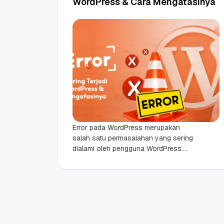
WordPress & Cara Mengatasinya
Error pada WordPress merupakan
salah satu permasalahan yang sering
dialami oleh pengguna WordPress.
Apalagi WordPress menjadi CMS
dengan pengguna terbesar didunia
bahkan mencapai 58.55%, artinya...