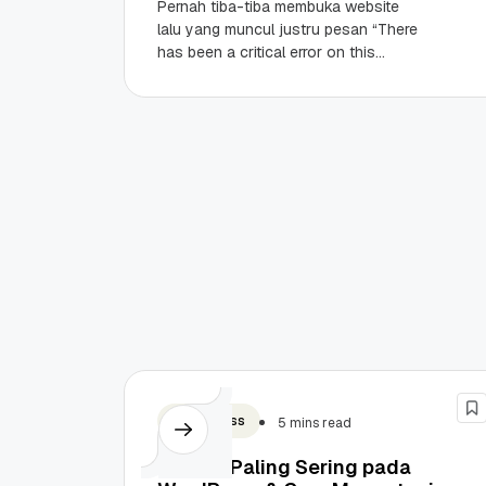
Pernah tiba-tiba membuka website
lalu yang muncul justru pesan “There
has been a critical error on this
website”? Kamu mungkin panik,
apalagi kalau website tersebut...
WordPress
5 mins read
12 Error Paling Sering pada