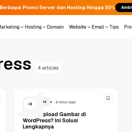
Berbagai Promo Server dan Hosting Hingga 50%
Ambi
Marketing
Hosting
Domain
Website
Email
Tips
Pr
Marketing
Hosting
Domain
Website
Email
Tips
Pr
r
e
s
s
4 articles
WordPress
4 mins read
Gagal Upload Gambar di
WordPress? Ini Solusi
Lengkapnya