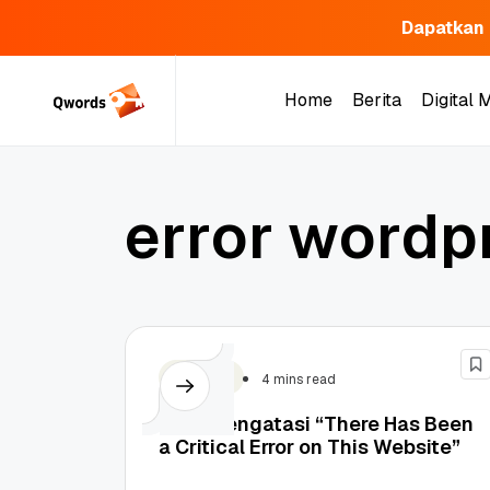
Dapatkan 
Skip
to
Home
Berita
Digital 
content
Home
Berita
Digital 
e
r
r
o
r
w
o
r
d
p
Website
4 mins read
Cara Mengatasi “There Has Been
a Critical Error on This Website”