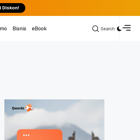
l Diskon!
omo
Bisnis
eBook
Search
Search
omo
Bisnis
eBook