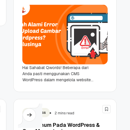
Hai Sahabat Qwords! Beberapa dari
Anda pasti menggunakan CMS
WordPress dalam mengelola website.
Sudahkah pernah mengalami gagal
saat upload gambar ke WordPress?
Anda tidak perlu...
WordPress
2 mins read
Error Umum Pada WordPress &