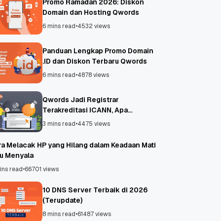
Promo Ramadan 2026: Diskon
Domain dan Hosting Qwords
6 mins read
•
4532 views
Panduan Lengkap Promo Domain
.ID dan Diskon Terbaru Qwords
6 mins read
•
4878 views
Qwords Jadi Registrar
Terakreditasi ICANN, Apa
Untungnya?
3 mins read
•
4475 views
ra Melacak HP yang Hilang dalam Keadaan Mati
au Menyala
ins read
•
66701 views
10 DNS Server Terbaik di 2026
(Terupdate)
8 mins read
•
61487 views