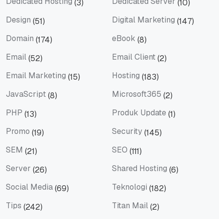
Dedicated Hosting
Dedicated Server
(3)
(10)
Dedicated Hosting
Dedicated Server
Design
Digital Marketing
(51)
(147)
Design
Digital Marketing
Domain
eBook
(174)
(8)
Domain
eBook
Email
Email Client
(52)
(2)
Email
Email Client
Email Marketing
Hosting
(15)
(183)
Email Marketing
Hosting
JavaScript
Microsoft365
(8)
(2)
JavaScript
Microsoft365
PHP
Produk Update
(13)
(1)
PHP
Produk Update
Promo
Security
(19)
(145)
Promo
Security
SEM
SEO
(21)
(111)
SEM
SEO
Server
Shared Hosting
(26)
(6)
Server
Shared Hosting
Social Media
Teknologi
(69)
(182)
Social Media
Teknologi
Tips
Titan Mail
(242)
(2)
Tips
Titan Mail