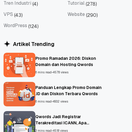
Tren Industri
Tutorial
(4)
(278)
Tren Industri
Tutorial
VPS
Website
(43)
(290)
VPS
Website
WordPress
(124)
WordPress
Artikel Trending
Promo Ramadan 2026: Diskon
Domain dan Hosting Qwords
6 mins read
•
4578 views
Panduan Lengkap Promo Domain
.ID dan Diskon Terbaru Qwords
6 mins read
•
4932 views
Qwords Jadi Registrar
Terakreditasi ICANN, Apa
Untungnya?
3 mins read
•
4518 views