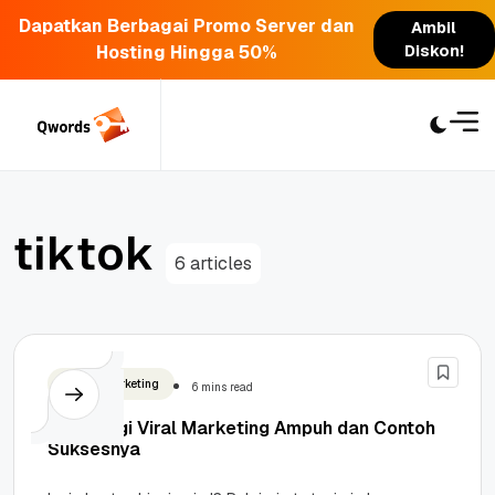
Dapatkan Berbagai Promo Server dan
Ambil
Hosting Hingga 50%
Diskon!
Skip
to
content
t
i
k
t
o
k
6 articles
Digital Marketing
6 mins read
7 Strategi Viral Marketing Ampuh dan Contoh
Suksesnya