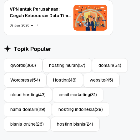
VPN untuk Perusahaan:
Cegah Kebocoran Data Tim
WFA!
09 Jun, 2026
4
Topik Populer
qwords
(366)
hosting murah
(57)
domain
(54)
Wordpress
(54)
Hosting
(48)
website
(45)
cloud hosting
(43)
email marketing
(31)
nama domain
(29)
hosting indonesia
(29)
bisnis online
(26)
hosting bisnis
(24)