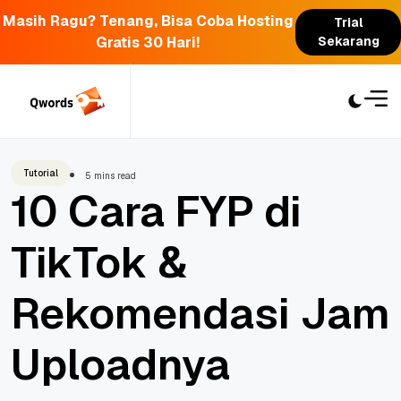
Masih Ragu? Tenang, Bisa Coba Hosting
Trial
Gratis 30 Hari!
Sekarang
Skip
to
content
Tutorial
5 mins read
10 Cara FYP di
TikTok &
Rekomendasi Jam
Uploadnya