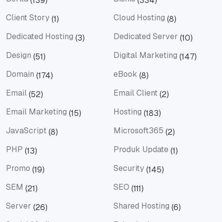
(139)
(334)
Berita
Bisnis
Client Story
Cloud Hosting
(1)
(8)
Client Story
Cloud Hosting
Dedicated Hosting
Dedicated Server
(3)
(10)
Dedicated Hosting
Dedicated Server
Design
Digital Marketing
(51)
(147)
Design
Digital Marketing
Domain
eBook
(174)
(8)
Domain
eBook
Email
Email Client
(52)
(2)
Email
Email Client
Email Marketing
Hosting
(15)
(183)
Email Marketing
Hosting
JavaScript
Microsoft365
(8)
(2)
JavaScript
Microsoft365
PHP
Produk Update
(13)
(1)
PHP
Produk Update
Promo
Security
(19)
(145)
Promo
Security
SEM
SEO
(21)
(111)
SEM
SEO
Server
Shared Hosting
(26)
(6)
Server
Shared Hosting