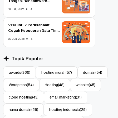
Tangkal Ransomware
Enterprise
10 Jun, 2026
4
VPN untuk Perusahaan:
Cegah Kebocoran Data Tim
WFA!
09 Jun, 2026
4
Topik Populer
qwords
(366)
hosting murah
(57)
domain
(54)
Wordpress
(54)
Hosting
(48)
website
(45)
cloud hosting
(43)
email marketing
(31)
nama domain
(29)
hosting indonesia
(29)