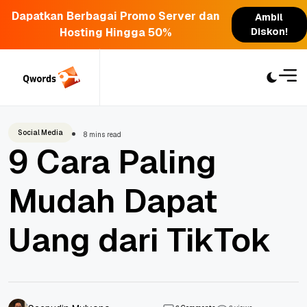
Dapatkan Berbagai Promo Server dan
Ambil
Hosting Hingga 50%
Diskon!
Skip
to
content
Social Media
8 mins read
9 Cara Paling
Mudah Dapat
Uang dari TikTok