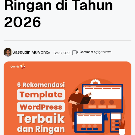
Ringan di Tahun
2026
Saepudin Mulyono
Comments
views
0
0
Des 17, 2025