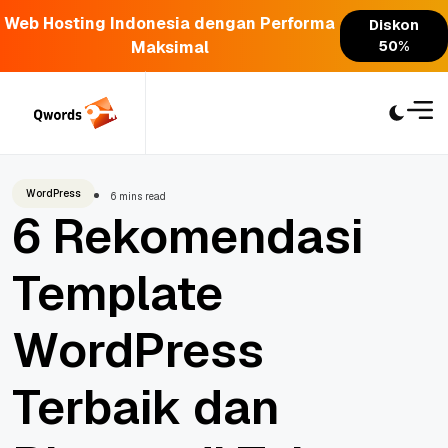
Web Hosting Indonesia dengan Performa
Diskon
Maksimal
50%
Skip
to
content
WordPress
6 mins read
6 Rekomendasi
Template
WordPress
Terbaik dan