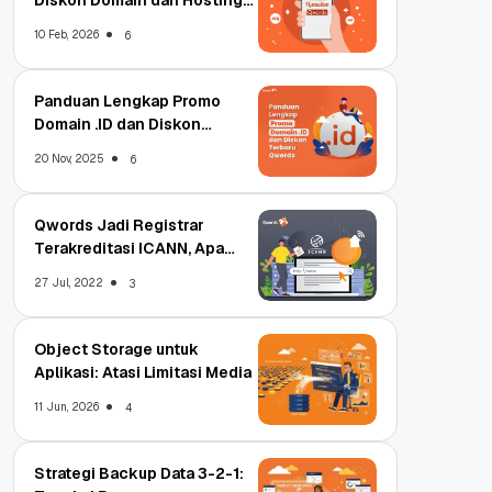
Diskon Domain dan Hosting
Qwords
10 Feb, 2026
6
Panduan Lengkap Promo
Domain .ID dan Diskon
Terbaru
20 Nov, 2025
6
Qwords Jadi Registrar
Terakreditasi ICANN, Apa
Untungnya?
27 Jul, 2022
3
Object Storage untuk
Aplikasi: Atasi Limitasi Media
11 Jun, 2026
4
Strategi Backup Data 3-2-1: