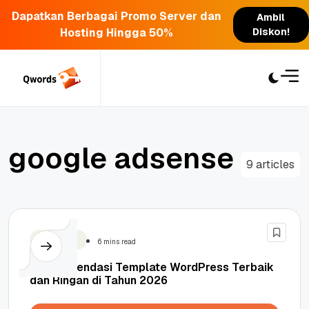
Dapatkan Berbagai Promo Server dan
Ambil
Hosting Hingga 50%
Diskon!
Skip
to
content
g
o
o
g
l
e
a
d
s
e
n
s
e
9 articles
WordPress
6 mins read
6 Rekomendasi Template WordPress Terbaik
dan Ringan di Tahun 2026