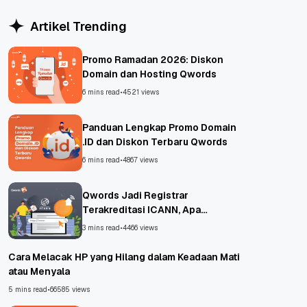
Artikel Trending
Promo Ramadan 2026: Diskon
Domain dan Hosting Qwords
6 mins read
•
4521 views
Panduan Lengkap Promo Domain
.ID dan Diskon Terbaru Qwords
6 mins read
•
4867 views
Qwords Jadi Registrar
Terakreditasi ICANN, Apa
Untungnya?
3 mins read
•
4466 views
Cara Melacak HP yang Hilang dalam Keadaan Mati
atau Menyala
5 mins read
•
66585 views