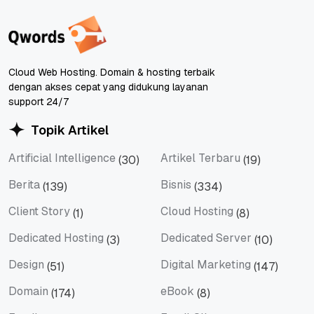
Cloud Web Hosting. Domain & hosting terbaik
dengan akses cepat yang didukung layanan
support 24/7
Topik Artikel
Artificial Intelligence
Artikel Terbaru
(30)
(19)
Artificial Intelligence
Artikel Terbaru
Berita
Bisnis
(139)
(334)
Berita
Bisnis
Client Story
Cloud Hosting
(1)
(8)
Client Story
Cloud Hosting
Dedicated Hosting
Dedicated Server
(3)
(10)
Dedicated Hosting
Dedicated Server
Design
Digital Marketing
(51)
(147)
Design
Digital Marketing
Domain
eBook
(174)
(8)
Domain
eBook