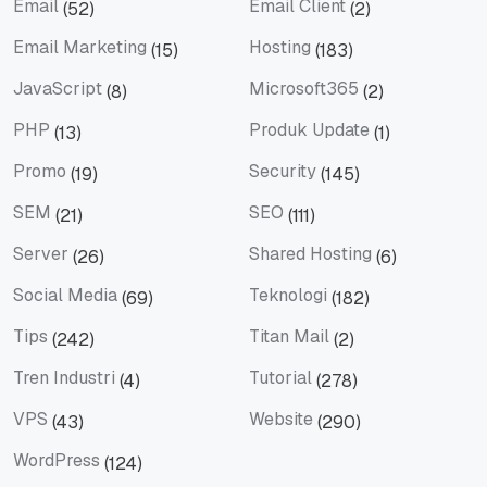
Email
Email Client
(52)
(2)
Email
Email Client
Email Marketing
Hosting
(15)
(183)
Email Marketing
Hosting
JavaScript
Microsoft365
(8)
(2)
JavaScript
Microsoft365
PHP
Produk Update
(13)
(1)
PHP
Produk Update
Promo
Security
(19)
(145)
Promo
Security
SEM
SEO
(21)
(111)
SEM
SEO
Server
Shared Hosting
(26)
(6)
Server
Shared Hosting
Social Media
Teknologi
(69)
(182)
Social Media
Teknologi
Tips
Titan Mail
(242)
(2)
Tips
Titan Mail
Tren Industri
Tutorial
(4)
(278)
Tren Industri
Tutorial
VPS
Website
(43)
(290)
VPS
Website
WordPress
(124)
WordPress