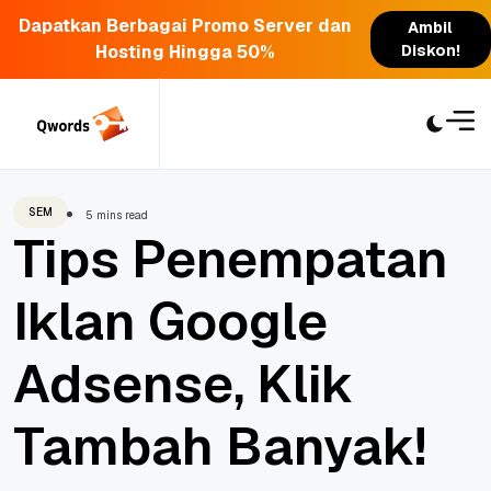
Dapatkan Berbagai Promo Server dan
Ambil
Hosting Hingga 50%
Diskon!
Skip
to
content
SEM
5 mins read
Tips Penempatan
Iklan Google
Adsense, Klik
Tambah Banyak!