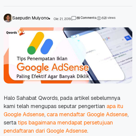
Saepudin Mulyono
Comments
views
6
9
6
2
8
Okt 21, 2019
Halo Sahabat Qwords, pada artikel sebelumnya
kami telah mengupas seputar pengertian
apa itu
Google Adsense
,
cara mendaftar Google Adsense
,
serta
tips bagaimana mendapat persetujuan
pendaftaran dari Google Adsense
.