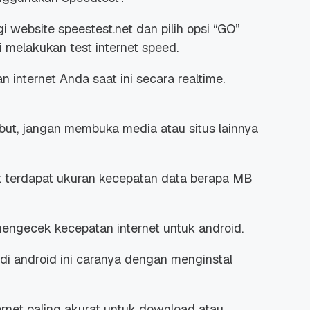
gi
website
speestest.net dan pilih opsi “GO”
 melakukan test internet speed.
n internet Anda saat ini secara
realtime
.
but, jangan membuka media atau situs lainnya
but terdapat ukuran kecepatan data berapa MB
engecek kecepatan internet untuk android.
di android ini caranya dengan menginstal
ernet paling akurat untuk
download
atau