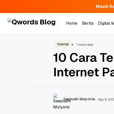
Masih Ra
Skip
to
Home
Berita
Digital 
content
Tutorial
7 mins read
10 Cara T
Internet 
Saepudin Mulyono
Agu 9, 20