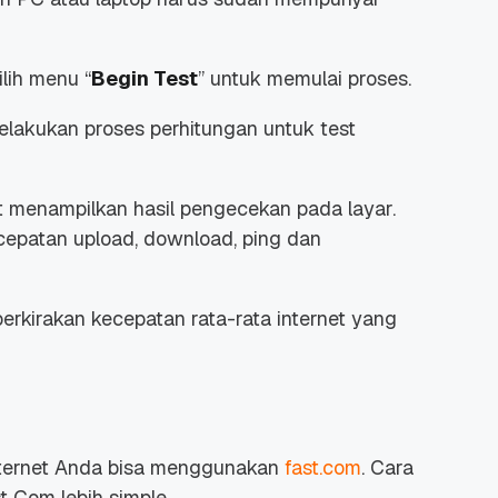
lih menu “
Begin Test
” untuk memulai proses.
lakukan proses perhitungan untuk test
t menampilkan hasil pengecekan pada layar.
ecepatan
upload
,
download
,
ping
dan
rkirakan kecepatan rata-rata internet yang
nternet Anda bisa menggunakan
fast.com
. Cara
st Com lebih
simple
.