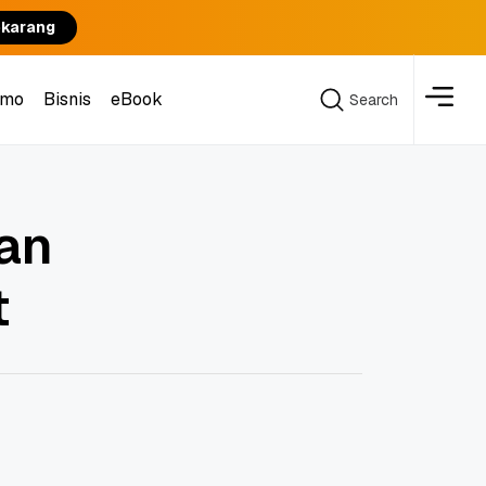
ekarang
omo
Bisnis
eBook
Search
Search
an
t