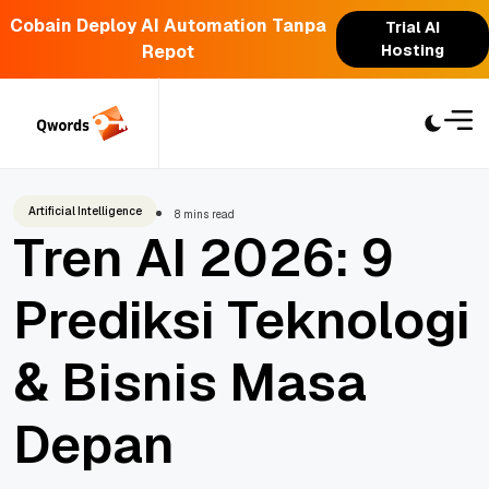
Cobain Deploy AI Automation Tanpa
Trial AI
Repot
Hosting
Skip
to
content
Artificial Intelligence
8 mins read
Tren AI 2026: 9
Prediksi Teknologi
& Bisnis Masa
Depan