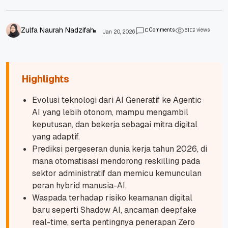
Zulfa Naurah Nadzifah
Comments
views
0
6
1
0
2
Jan 20, 2026
Highlights
Evolusi teknologi dari AI Generatif ke Agentic
AI yang lebih otonom, mampu mengambil
keputusan, dan bekerja sebagai mitra digital
yang adaptif.
Prediksi pergeseran dunia kerja tahun 2026, di
mana otomatisasi mendorong reskilling pada
sektor administratif dan memicu kemunculan
peran hybrid manusia-AI.
Waspada terhadap risiko keamanan digital
baru seperti Shadow AI, ancaman deepfake
real-time, serta pentingnya penerapan Zero