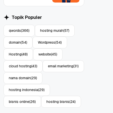
Topik Populer
qwords
(366)
hosting murah
(57)
Object Storage untuk
Strategi Bac
domain
(54)
Wordpress
(54)
Aplikasi: Atasi Limitasi
1: Tangkal R
Media
Enterprise
11 Jun, 2026
10 Jun, 2026
4
Hosting
(48)
website
(45)
cloud hosting
(43)
email marketing
(31)
nama domain
(29)
hosting indonesia
(29)
bisnis online
(26)
hosting bisnis
(24)