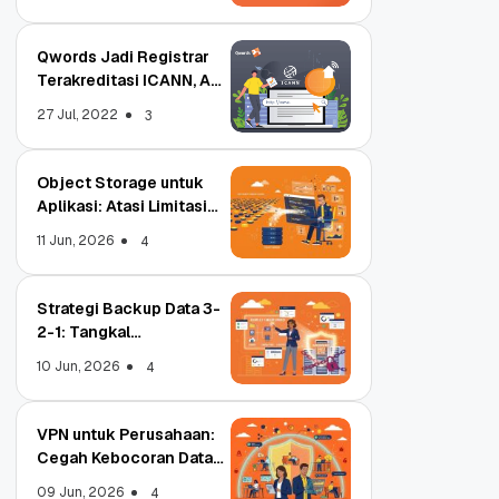
Qwords Jadi Registrar
Terakreditasi ICANN, Apa
Untungnya?
27 Jul, 2022
3
Object Storage untuk
Aplikasi: Atasi Limitasi
Media
11 Jun, 2026
4
Strategi Backup Data 3-
2-1: Tangkal
Ransomware Enterprise
10 Jun, 2026
4
VPN untuk Perusahaan:
Cegah Kebocoran Data
Tim WFA!
09 Jun, 2026
4