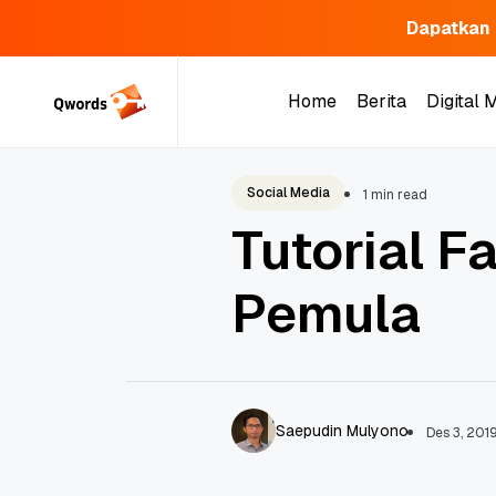
Dapatkan 
Skip
to
Home
Berita
Digital 
content
Home
Berita
Digital 
Social Media
1 min read
Tutorial 
Pemula
Saepudin Mulyono
Des 3, 201