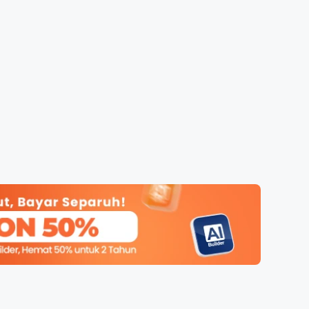
 Promo
Qwords Jadi Registrar
skon
Terakreditasi ICANN, Apa
Untungnya?
27 Jul, 2022
3