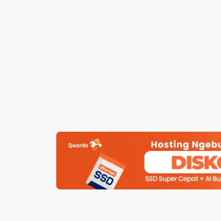
Promo Ramadan 2026:
Panduan Lengkap
Diskon Domain dan
Domain .ID dan Di
Hosting Qwords
Terbaru
10 Feb, 2026
20 Nov, 2025
6
6