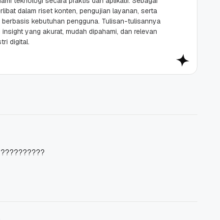
mi teknologi secara praktis dan aplikatif. Sebagai
rlibat dalam riset konten, pengujian layanan, serta
berbasis kebutuhan pengguna. Tulisan-tulisannya
insight yang akurat, mudah dipahami, dan relevan
i digital.
k??????????
9