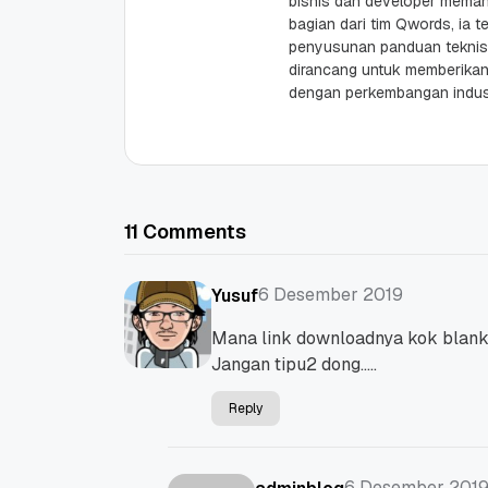
bisnis dan developer memaha
bagian dari tim Qwords, ia te
penyusunan panduan teknis 
dirancang untuk memberikan 
dengan perkembangan industr
11 Comments
6 Desember 2019
Yusuf
Mana link downloadnya kok blan
Jangan tipu2 dong…..
Reply
6 Desember 201