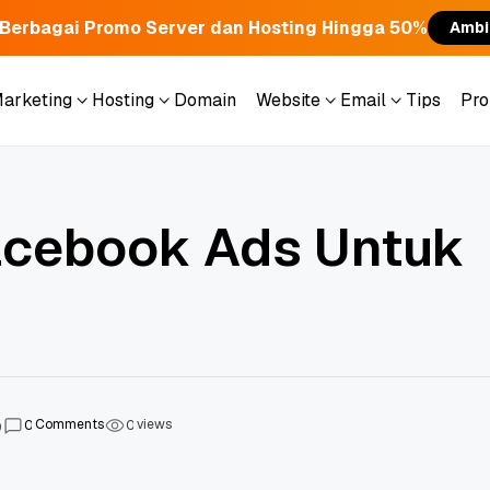
Berbagai Promo Server dan Hosting Hingga 50%
Ambi
Marketing
Hosting
Domain
Website
Email
Tips
Pr
Marketing
Hosting
Domain
Website
Email
Tips
Pr
Facebook Ads Untuk
Comments
views
0
0
9