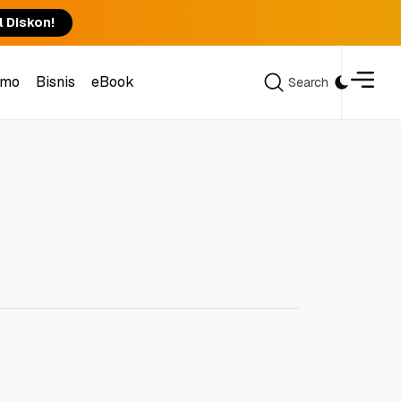
l Diskon!
omo
Bisnis
eBook
Search
Search
omo
Bisnis
eBook