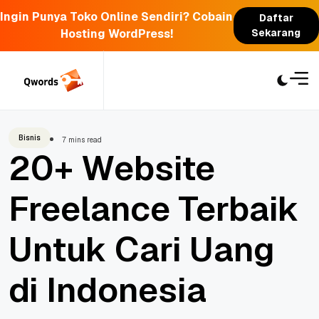
Ingin Punya Toko Online Sendiri? Cobain
Daftar
Hosting WordPress!
Sekarang
Skip
to
content
Bisnis
7 mins read
20+ Website
Freelance Terbaik
Untuk Cari Uang
di Indonesia