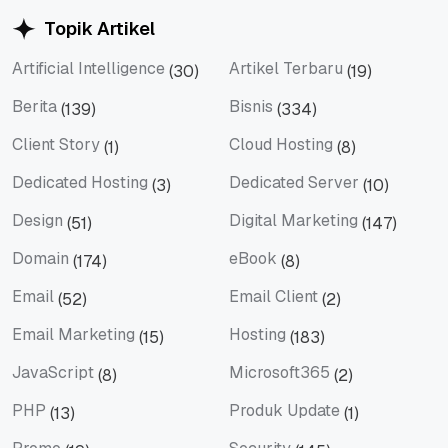
Topik Artikel
Artificial Intelligence
Artikel Terbaru
(30)
(19)
Artificial Intelligence
Artikel Terbaru
Berita
Bisnis
(139)
(334)
Berita
Bisnis
Client Story
Cloud Hosting
(1)
(8)
Client Story
Cloud Hosting
Dedicated Hosting
Dedicated Server
(3)
(10)
Dedicated Hosting
Dedicated Server
Design
Digital Marketing
(51)
(147)
Design
Digital Marketing
Domain
eBook
(174)
(8)
Domain
eBook
Email
Email Client
(52)
(2)
Email
Email Client
Email Marketing
Hosting
(15)
(183)
Email Marketing
Hosting
JavaScript
Microsoft365
(8)
(2)
JavaScript
Microsoft365
PHP
Produk Update
(13)
(1)
PHP
Produk Update