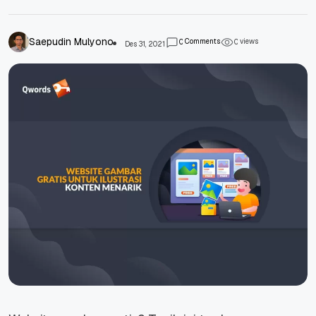
Saepudin Mulyono
Comments
views
0
0
Des 31, 2021