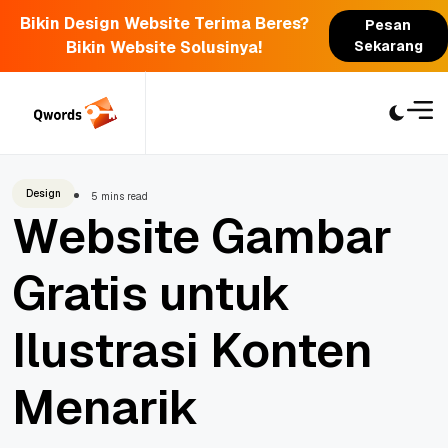
Bikin Design Website Terima Beres?
Pesan
Bikin Website Solusinya!
Sekarang
Skip
to
content
Design
5 mins read
Website Gambar
Gratis untuk
Ilustrasi Konten
Menarik