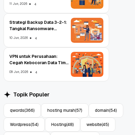
11 Jun, 2026
4
Strategi Backup Data 3-2-1:
Tangkal Ransomware
Enterprise
10 Jun, 2026
4
VPN untuk Perusahaan:
Cegah Kebocoran Data Tim
WFA!
09 Jun, 2026
4
Topik Populer
qwords
(366)
hosting murah
(57)
domain
(54)
Wordpress
(54)
Hosting
(48)
website
(45)