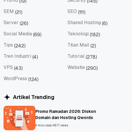
Promo
Security
(19)
(145)
Promo
Security
SEM
SEO
(21)
(111)
SEM
SEO
Server
Shared Hosting
(26)
(6)
Server
Shared Hosting
Social Media
Teknologi
(69)
(182)
Social Media
Teknologi
Tips
Titan Mail
(242)
(2)
Tips
Titan Mail
Tren Industri
Tutorial
(4)
(278)
Tren Industri
Tutorial
VPS
Website
(43)
(290)
VPS
Website
WordPress
(124)
WordPress
Artikel Trending
Promo Ramadan 2026: Diskon
Domain dan Hosting Qwords
6 mins read
•
4571 views