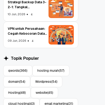
Strategi Backup Data 3-
2-1: Tangkal
Ransomware Enterprise
10 Jun, 2026
4
VPN untuk Perusahaan:
Cegah Kebocoran Data
Object Storage untuk
Strategi Bac
Tim WFA!
Aplikasi: Atasi Limitasi
1: Tangkal R
09 Jun, 2026
4
Media
Enterprise
11 Jun, 2026
10 Jun, 2026
4
Topik Populer
qwords
(366)
hosting murah
(57)
domain
(54)
Wordpress
(54)
Hosting
(48)
website
(45)
cloud hosting
(43)
email marketing
(31)