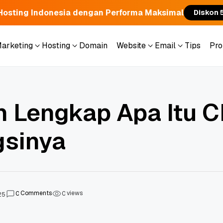
Hosting Indonesia dengan Performa Maksimal
Diskon 
Marketing
Hosting
Domain
Website
Email
Tips
Pr
Marketing
Hosting
Domain
Website
Email
Tips
Pr
n Lengkap Apa Itu 
gsinya
Comments
views
0
0
25