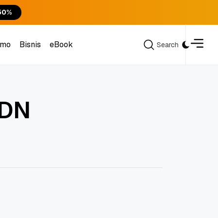
50%
omo
Bisnis
eBook
Search
Search
omo
Bisnis
eBook
CDN