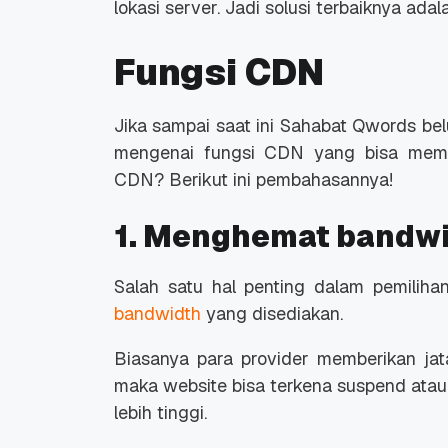
lokasi server. Jadi solusi terbaiknya 
Fungsi CDN
Jika sampai saat ini Sahabat Qwords 
Promo Ramadan 2026:
Panduan Lengkap
mengenai fungsi CDN yang bisa memb
Diskon Domain dan
Domain .ID dan Di
CDN? Berikut ini pembahasannya!
Hosting Qwords
Terbaru
10 Feb, 2026
20 Nov, 2025
6
6
1. Menghemat bandw
Salah satu hal penting dalam pemilih
bandwidth
yang disediakan.
Biasanya para provider memberikan jat
maka website bisa terkena suspend ata
lebih tinggi.