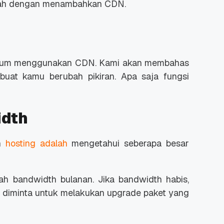
adalah dengan menambahkan CDN.
belum menggunakan CDN. Kami akan membahas
 Promo
Qwords Jadi Registrar
uat kamu berubah pikiran.
Apa saja fungsi
skon
Terakreditasi ICANN, Apa
Untungnya?
27 Jul, 2022
3
idth
an
hosting adalah
mengetahui seberapa besar
ah bandwidth bulanan. Jika bandwidth habis,
u diminta untuk melakukan upgrade paket yang