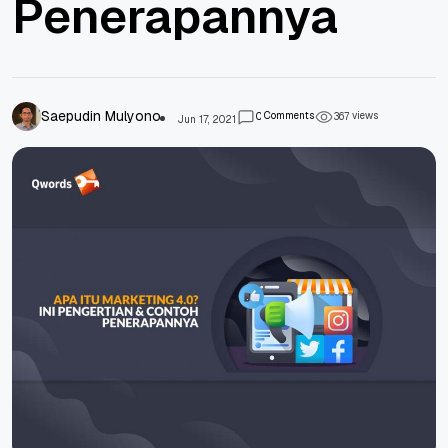
Penerapannya
Saepudin Mulyono
Comments
views
0
3
6
7
Jun 17, 2021