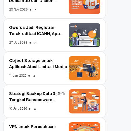
Domain .ID dan Diskon
Terbaru
20 Nov, 2025
6
Qwords Jadi Registrar
Terakreditasi ICANN, Apa
Untungnya?
27 Jul, 2022
3
Object Storage untuk
Aplikasi: Atasi Limitasi Media
11 Jun, 2026
4
Strategi Backup Data 3-2-1:
Tangkal Ransomware
Enterprise
10 Jun, 2026
4
VPN untuk Perusahaan: