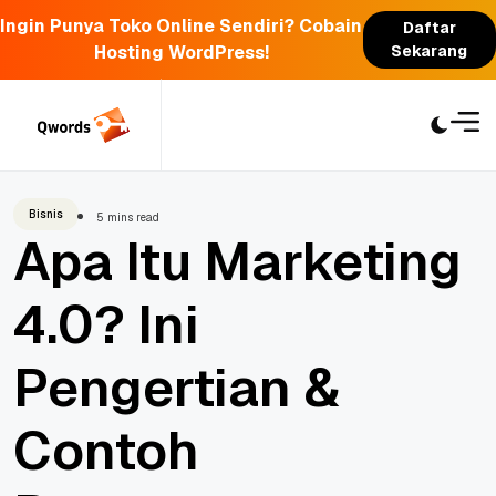
Ingin Punya Toko Online Sendiri? Cobain
Daftar
Hosting WordPress!
Sekarang
Skip
to
content
Bisnis
5 mins read
Apa Itu Marketing
4.0? Ini
Pengertian &
Contoh