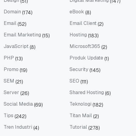
Design
Digital Marketing
(51)
(147)
Design
Digital Marketing
Domain
eBook
(174)
(8)
Domain
eBook
Email
Email Client
(52)
(2)
Email
Email Client
Email Marketing
Hosting
(15)
(183)
Email Marketing
Hosting
JavaScript
Microsoft365
(8)
(2)
JavaScript
Microsoft365
PHP
Produk Update
(13)
(1)
PHP
Produk Update
Promo
Security
(19)
(145)
Promo
Security
SEM
SEO
(21)
(111)
SEM
SEO
Server
Shared Hosting
(26)
(6)
Server
Shared Hosting
Social Media
Teknologi
(69)
(182)
Social Media
Teknologi
Tips
Titan Mail
(242)
(2)
Tips
Titan Mail
Tren Industri
Tutorial
(4)
(278)
Tren Industri
Tutorial