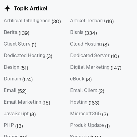
Topik Artikel
Artificial Intelligence
Artikel Terbaru
(30)
(19)
Artificial Intelligence
Artikel Terbaru
Berita
Bisnis
(139)
(334)
Berita
Bisnis
Client Story
Cloud Hosting
(1)
(8)
Client Story
Cloud Hosting
Dedicated Hosting
Dedicated Server
(3)
(10)
Dedicated Hosting
Dedicated Server
Design
Digital Marketing
(51)
(147)
Design
Digital Marketing
Domain
eBook
(174)
(8)
Domain
eBook
Email
Email Client
(52)
(2)
Email
Email Client
Email Marketing
Hosting
(15)
(183)
Email Marketing
Hosting
JavaScript
Microsoft365
(8)
(2)
JavaScript
Microsoft365
PHP
Produk Update
(13)
(1)
PHP
Produk Update
Promo
Security