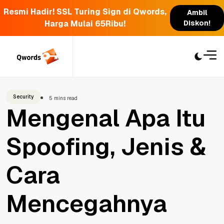
Resmi Hadir! SSL Turing Sign di Qwords,
Ambil
Harga Mulai 65Ribu!
Diskon!
Skip
to
content
Security
5 mins read
Mengenal Apa Itu
Spoofing, Jenis &
Cara
Mencegahnya