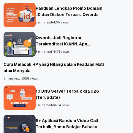
Panduan Lengkap Promo Domain
.ID dan Diskon Terbaru Qwords
6 mins read
•
4895 views
Qwords Jadi Registrar
Terakreditasi ICANN, Apa
Untungnya?
3 mins read
•
4494 views
Cara Melacak HP yang Hilang dalam Keadaan Mati
atau Menyala
5 mins read
•
66889 views
10 DNS Server Terbaik di 2026
(Terupdate)
8 mins read
•
61734 views
8+ Aplikasi Random Video Call
Terbaik, Bantu Belajar Bahasa
Asing!