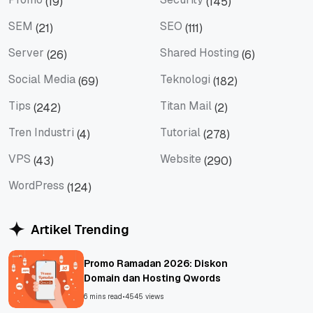
(19)
(145)
Promo
Security
SEM
SEO
(21)
(111)
SEM
SEO
Server
Shared Hosting
(26)
(6)
Server
Shared Hosting
Social Media
Teknologi
(69)
(182)
Social Media
Teknologi
Tips
Titan Mail
(242)
(2)
Tips
Titan Mail
Tren Industri
Tutorial
(4)
(278)
Tren Industri
Tutorial
VPS
Website
(43)
(290)
VPS
Website
WordPress
(124)
WordPress
Artikel Trending
Promo Ramadan 2026: Diskon
Domain dan Hosting Qwords
6 mins read
•
4545 views