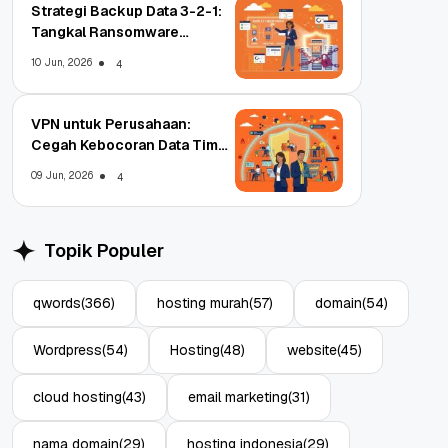
Strategi Backup Data 3-2-1:
Tangkal Ransomware
Enterprise
10 Jun, 2026
4
VPN untuk Perusahaan:
Cegah Kebocoran Data Tim
WFA!
09 Jun, 2026
4
Topik Populer
qwords
(366)
hosting murah
(57)
domain
(54)
Wordpress
(54)
Hosting
(48)
website
(45)
cloud hosting
(43)
email marketing
(31)
nama domain
(29)
hosting indonesia
(29)