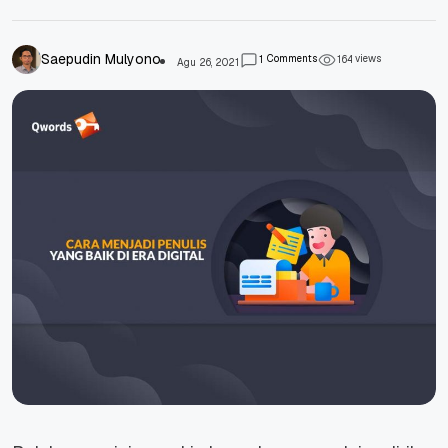
Saepudin Mulyono
Comments
views
1
1
6
4
Agu 26, 2021