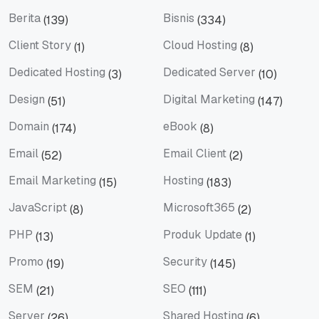
Artificial Intelligence
Artikel Terbaru
Berita
Bisnis
(139)
(334)
Berita
Bisnis
Client Story
Cloud Hosting
(1)
(8)
Client Story
Cloud Hosting
Dedicated Hosting
Dedicated Server
(3)
(10)
Dedicated Hosting
Dedicated Server
Design
Digital Marketing
(51)
(147)
Design
Digital Marketing
Domain
eBook
(174)
(8)
Domain
eBook
Email
Email Client
(52)
(2)
Email
Email Client
Email Marketing
Hosting
(15)
(183)
Email Marketing
Hosting
JavaScript
Microsoft365
(8)
(2)
JavaScript
Microsoft365
PHP
Produk Update
(13)
(1)
PHP
Produk Update
Promo
Security
(19)
(145)
Promo
Security
SEM
SEO
(21)
(111)
SEM
SEO
Server
Shared Hosting
(26)
(6)