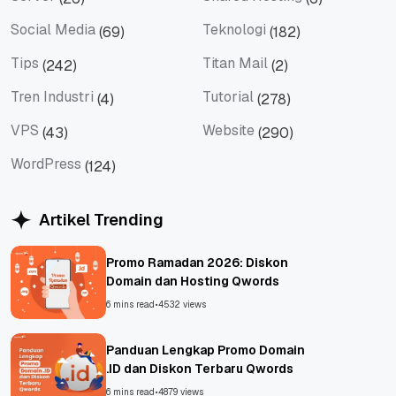
Server
Shared Hosting
Social Media
Teknologi
(69)
(182)
Social Media
Teknologi
Tips
Titan Mail
(242)
(2)
Tips
Titan Mail
Tren Industri
Tutorial
(4)
(278)
Tren Industri
Tutorial
VPS
Website
(43)
(290)
VPS
Website
WordPress
(124)
WordPress
Artikel Trending
Promo Ramadan 2026: Diskon
Domain dan Hosting Qwords
6 mins read
•
4532 views
Panduan Lengkap Promo Domain
.ID dan Diskon Terbaru Qwords
6 mins read
•
4879 views