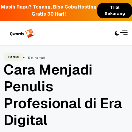
Masih Ragu? Tenang, Bisa Coba Hosting
Trial
Gratis 30 Hari!
Sekarang
Skip
to
content
Tutorial
5 mins read
Cara Menjadi
Penulis
Profesional di Era
Digital