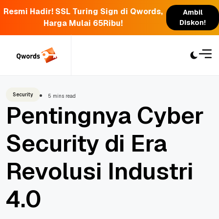
Resmi Hadir! SSL Turing Sign di Qwords,
Ambil
Harga Mulai 65Ribu!
Diskon!
Skip
to
content
Security
5 mins read
Pentingnya Cyber
Security di Era
Revolusi Industri
4.0