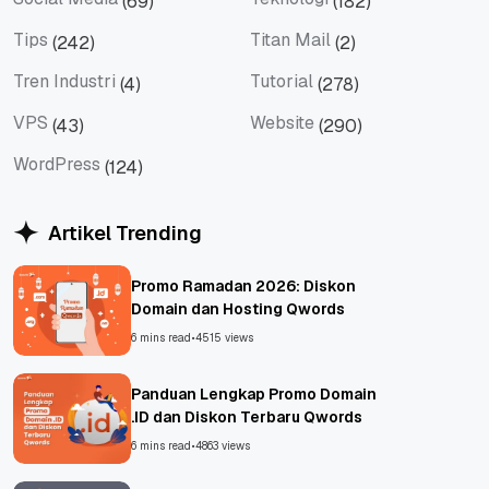
(69)
(182)
Social Media
Teknologi
Tips
Titan Mail
(242)
(2)
Tips
Titan Mail
Tren Industri
Tutorial
(4)
(278)
Tren Industri
Tutorial
VPS
Website
(43)
(290)
VPS
Website
WordPress
(124)
WordPress
Artikel Trending
Promo Ramadan 2026: Diskon
Domain dan Hosting Qwords
6 mins read
•
4515 views
Panduan Lengkap Promo Domain
.ID dan Diskon Terbaru Qwords
6 mins read
•
4863 views