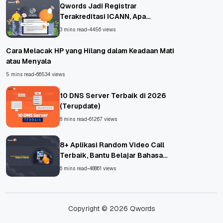
Qwords Jadi Registrar
Terakreditasi ICANN, Apa
Untungnya?
3 mins read
•
4456 views
Cara Melacak HP yang Hilang dalam Keadaan Mati
atau Menyala
5 mins read
•
66534 views
10 DNS Server Terbaik di 2026
(Terupdate)
8 mins read
•
61267 views
8+ Aplikasi Random Video Call
Terbaik, Bantu Belajar Bahasa
Asing!
6 mins read
•
48861 views
Copyright © 2026 Qwords