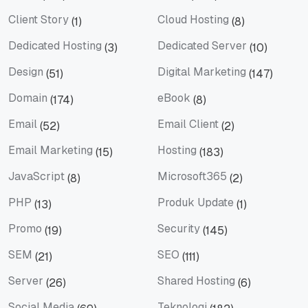
Berita
Bisnis
Client Story
Cloud Hosting
(1)
(8)
Client Story
Cloud Hosting
Dedicated Hosting
Dedicated Server
(3)
(10)
Dedicated Hosting
Dedicated Server
Design
Digital Marketing
(51)
(147)
Design
Digital Marketing
Domain
eBook
(174)
(8)
Domain
eBook
Email
Email Client
(52)
(2)
Email
Email Client
Email Marketing
Hosting
(15)
(183)
Email Marketing
Hosting
JavaScript
Microsoft365
(8)
(2)
JavaScript
Microsoft365
PHP
Produk Update
(13)
(1)
PHP
Produk Update
Promo
Security
(19)
(145)
Promo
Security
SEM
SEO
(21)
(111)
SEM
SEO
Server
Shared Hosting
(26)
(6)
Server
Shared Hosting
Social Media
Teknologi