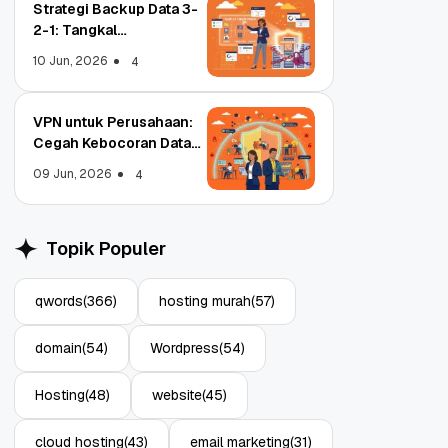
Strategi Backup Data 3-
2-1: Tangkal
Ransomware Enterprise
10 Jun, 2026
4
VPN untuk Perusahaan:
Cegah Kebocoran Data
Object Storage untuk
Strategi Bac
Tim WFA!
Aplikasi: Atasi Limitasi
1: Tangkal R
09 Jun, 2026
4
Media
Enterprise
11 Jun, 2026
10 Jun, 2026
4
Topik Populer
qwords
(366)
hosting murah
(57)
domain
(54)
Wordpress
(54)
Hosting
(48)
website
(45)
cloud hosting
(43)
email marketing
(31)