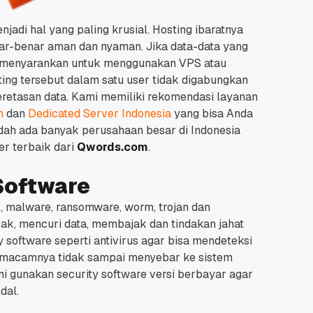
adi hal yang paling krusial.
Hosting ibaratnya
enar-benar aman dan nyaman.
Jika data-data yang
ami menyarankan untuk menggunakan VPS atau
ing tersebut dalam satu user tidak digabungkan
eretasan data.
Kami memiliki rekomendasi layanan
n
dan
Dedicated Server Indonesia
yang bisa Anda
dah ada banyak perusahaan besar di Indonesia
r terbaik dari
Qwords.com
.
Software
s, malware, ransomware, worm, trojan dan
k, mencuri data, membajak dan tindakan jahat
 software seperti antivirus agar bisa mendeteksi
semacamnya tidak sampai menyebar ke sistem
i gunakan security software versi berbayar agar
dal.