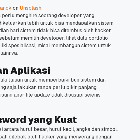
ranck
on
Unsplash
 perlu menghire seorang developer yang
dikeluarkan lebih untuk bisa mendapatkan sistem
dian hari sistem tidak bisa ditembus oleh hacker,
 sebelum memilih developer, lihat dulu portfolio
liki spesialisasi, misal membangun sistem untuk
 Promo
Qwords Jadi Registrar
lainnya.
skon
Terakreditasi ICANN, Apa
Untungnya?
27 Jul, 2022
3
an Aplikasi
ki tujuan untuk memperbaiki bug sistem dan
ng saja lakukan tanpa perlu pikir panjang.
ung agar file update tidak disusupi sejenis
word yang Kuat
antara huruf besar, huruf kecil, angka dan simbol.
susah ditebak oleh hacker yang menyerang dengan