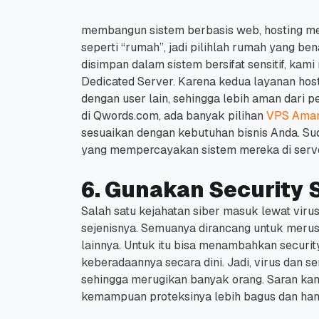
membangun sistem berbasis web, hosting menj
seperti “rumah”, jadi pilihlah rumah yang b
disimpan dalam sistem bersifat sensitif, k
Dedicated Server.
Karena kedua layanan host
dengan user lain, sehingga lebih aman dari p
di Qwords.com, ada banyak pilihan
VPS Ama
sesuaikan dengan kebutuhan bisnis Anda.
Su
yang mempercayakan sistem mereka di serve
6. Gunakan Security 
Salah satu kejahatan siber masuk lewat viru
sejenisnya.
Semuanya dirancang untuk merusa
lainnya.
Untuk itu bisa menambahkan security
keberadaannya secara dini.
Jadi, virus dan 
sehingga merugikan banyak orang.
Saran kam
kemampuan proteksinya lebih bagus dan han