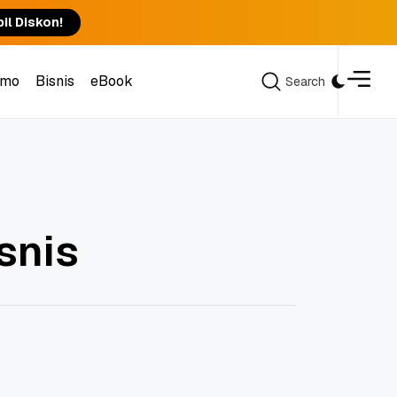
il Diskon!
omo
Bisnis
eBook
Search
Search
omo
Bisnis
eBook
snis