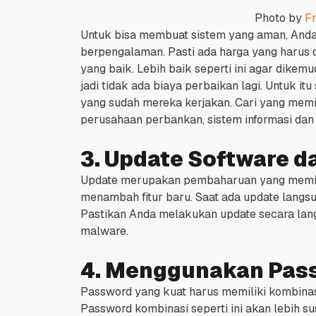
Photo by
F
Untuk bisa membuat sistem yang aman, Anda
berpengalaman.
Pasti ada harga yang harus 
yang baik.
Lebih baik seperti ini agar dikemu
jadi tidak ada biaya perbaikan lagi.
Untuk itu
yang sudah mereka kerjakan.
Cari yang memi
Promo Ramadan 2026:
Panduan Lengkap
perusahaan perbankan, sistem informasi dan 
Diskon Domain dan
Domain .ID dan Di
Hosting Qwords
Terbaru
10 Feb, 2026
20 Nov, 2025
6
6
3. Update Software d
Update merupakan pembaharuan yang memili
menambah fitur baru.
Saat ada update langsu
Pastikan Anda melakukan update secara langs
malware.
4. Menggunakan Pass
Password yang kuat harus memiliki kombinasi 
Password kombinasi seperti ini akan lebih 