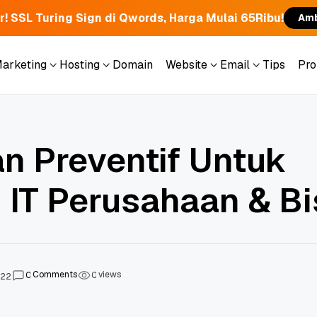
r! SSL Turing Sign di Qwords, Harga Mulai 65Ribu!
Amb
Marketing
Hosting
Domain
Website
Email
Tips
Pr
Marketing
Hosting
Domain
Website
Email
Tips
Pr
n Preventif Untuk
IT Perusahaan & Bi
Comments
views
0
0
022