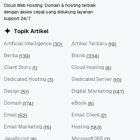
Cloud Web Hosting. Domain & hosting terbaik
dengan akses cepat yang didukung layanan
support 24/7
Topik Artikel
Artificial Intelligence
Artikel Terbaru
(30)
(19)
Artificial Intelligence
Artikel Terbaru
Berita
Bisnis
(139)
(334)
Berita
Bisnis
Client Story
Cloud Hosting
(1)
(8)
Client Story
Cloud Hosting
Dedicated Hosting
Dedicated Server
(3)
(10)
Dedicated Hosting
Dedicated Server
Design
Digital Marketing
(51)
(147)
Design
Digital Marketing
Domain
eBook
(174)
(8)
Domain
eBook
Email
Email Client
(52)
(2)
Email
Email Client
Email Marketing
Hosting
(15)
(183)
Email Marketing
Hosting
JavaScript
Microsoft365
(8)
(2)