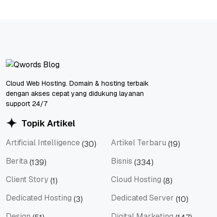
Cloud Web Hosting. Domain & hosting terbaik
dengan akses cepat yang didukung layanan
support 24/7
Topik Artikel
Artificial Intelligence
Artikel Terbaru
(30)
(19)
Artificial Intelligence
Artikel Terbaru
Berita
Bisnis
(139)
(334)
Berita
Bisnis
Client Story
Cloud Hosting
(1)
(8)
Client Story
Cloud Hosting
Dedicated Hosting
Dedicated Server
(3)
(10)
Dedicated Hosting
Dedicated Server
Design
Digital Marketing