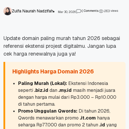
Zulfa Naurah Nadzifah
Comments
views
0
2
5
0
3
Mar 30, 2026
Update domain paling murah tahun 2026 sebagai
referensi ekstensi projest digitalmu. Jangan lupa
cek harga renewalnya juga ya!
Highlights Harga Domain 2026
Paling Murah (Lokal):
Ekstensi Indonesia
seperti
.biz.id
dan
.my.id
masih menjadi juara
dengan harga mulai dari Rp3.000 – Rp10.000
di tahun pertama.
Promo Unggulan Qwords:
Di tahun 2026,
Qwords menawarkan promo
.it.com
hanya
seharga Rp77.000 dan promo 2 tahun
.id
yang