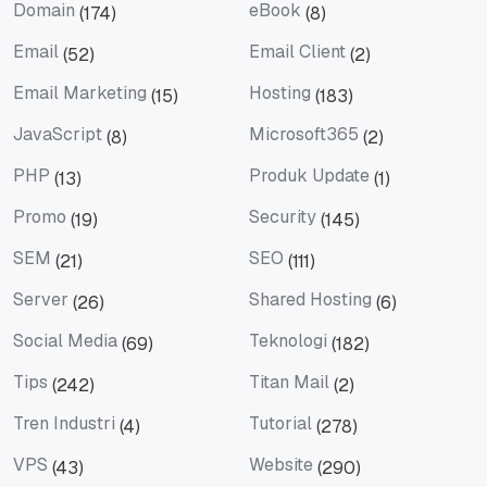
Domain
eBook
(174)
(8)
Domain
eBook
Email
Email Client
(52)
(2)
Email
Email Client
Email Marketing
Hosting
(15)
(183)
Email Marketing
Hosting
JavaScript
Microsoft365
(8)
(2)
JavaScript
Microsoft365
PHP
Produk Update
(13)
(1)
PHP
Produk Update
Promo
Security
(19)
(145)
Promo
Security
SEM
SEO
(21)
(111)
SEM
SEO
Server
Shared Hosting
(26)
(6)
Server
Shared Hosting
Social Media
Teknologi
(69)
(182)
Social Media
Teknologi
Tips
Titan Mail
(242)
(2)
Tips
Titan Mail
Tren Industri
Tutorial
(4)
(278)
Tren Industri
Tutorial
VPS
Website
(43)
(290)
VPS
Website