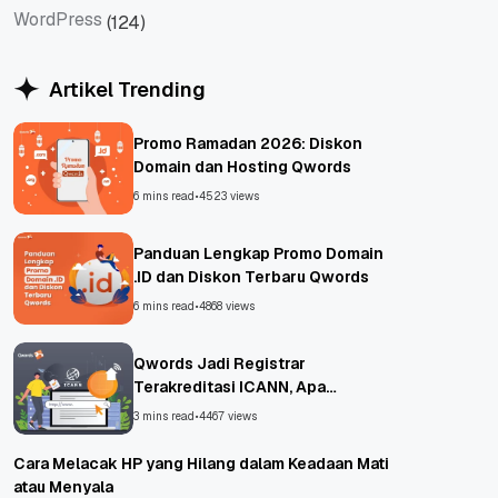
WordPress
(124)
WordPress
Artikel Trending
Promo Ramadan 2026: Diskon
Domain dan Hosting Qwords
6 mins read
•
4523 views
Panduan Lengkap Promo Domain
.ID dan Diskon Terbaru Qwords
6 mins read
•
4868 views
Qwords Jadi Registrar
Terakreditasi ICANN, Apa
Untungnya?
3 mins read
•
4467 views
Cara Melacak HP yang Hilang dalam Keadaan Mati
atau Menyala