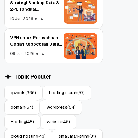
Strategi Backup Data 3-
2-1: Tangkal
Ransomware Enterprise
10 Jun, 2026
4
VPN untuk Perusahaan:
Cegah Kebocoran Data
Object Storage untuk
Strategi Bac
Tim WFA!
Aplikasi: Atasi Limitasi
1: Tangkal R
09 Jun, 2026
4
Media
Enterprise
11 Jun, 2026
10 Jun, 2026
4
Topik Populer
qwords
(366)
hosting murah
(57)
domain
(54)
Wordpress
(54)
Hosting
(48)
website
(45)
cloud hosting
(43)
email marketing
(31)