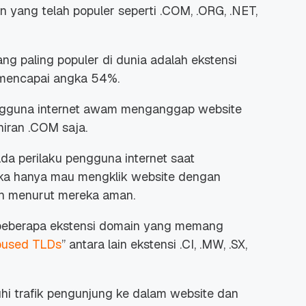
n yang telah populer seperti .COM, .ORG, .NET,
ang paling populer di dunia adalah ekstensi
 mencapai angka 54%.
engguna internet awam menganggap website
hiran .COM saja.
a perilaku pengguna internet saat
eka hanya mau mengklik website dengan
dan menurut mereka aman.
 beberapa ekstensi domain yang memang
bused TLDs
” antara lain ekstensi .CI, .MW, .SX,
hi trafik pengunjung ke dalam website dan