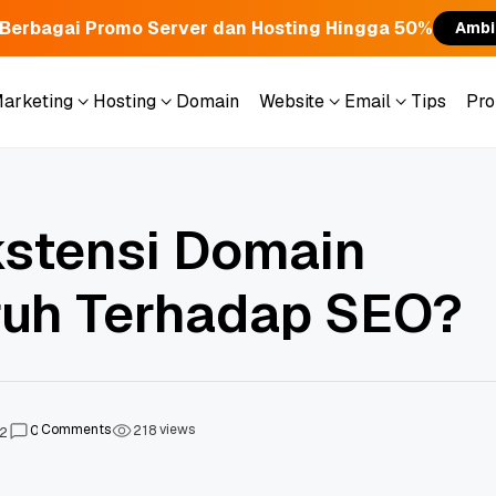
Berbagai Promo Server dan Hosting Hingga 50%
Ambi
Marketing
Hosting
Domain
Website
Email
Tips
Pr
Marketing
Hosting
Domain
Website
Email
Tips
Pr
stensi Domain
uh Terhadap SEO?
Comments
views
0
2
1
8
22