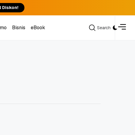
l Diskon!
omo
Bisnis
eBook
Search
Search
omo
Bisnis
eBook