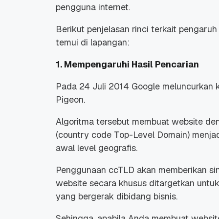
pengguna internet.
Berikut penjelasan rinci terkait pengar
temui di lapangan:
1. Mempengaruhi Hasil Pencarian
Promo Ramadan 2026:
Panduan Lengkap
Diskon Domain dan
Domain .ID dan Di
Pada 24 Juli 2014 Google meluncurkan
Hosting Qwords
Terbaru
10 Feb, 2026
20 Nov, 2025
Pigeon.
6
6
Algoritma tersebut membuat website de
(country code Top-Level Domain) menjadi 
awal level geografis.
Penggunaan ccTLD akan memberikan siny
website secara khusus ditargetkan untuk 
yang bergerak dibidang bisnis.
Sehingga, apabila Anda membuat website