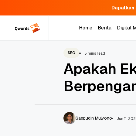
Dapatkan 
Skip
to
Home
Berita
Digital 
content
Home
Berita
Digital 
SEO
5 mins read
Apakah Ek
Berpengar
Saepudin Mulyono
Jun 11, 20