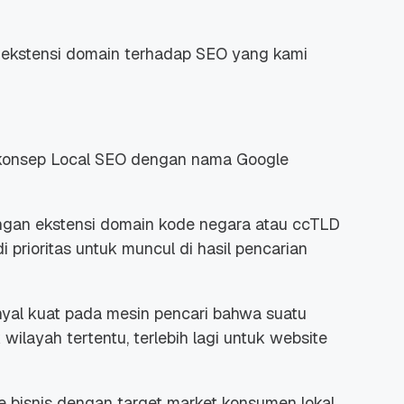
uh ekstensi domain terhadap SEO yang kami
 Promo
Qwords Jadi Registrar
skon
Terakreditasi ICANN, Apa
 konsep Local SEO dengan nama Google
Untungnya?
27 Jul, 2022
3
ngan ekstensi domain kode negara atau ccTLD
prioritas untuk muncul di hasil pencarian
al kuat pada mesin pencari bahwa suatu
wilayah tertentu, terlebih lagi untuk website
 bisnis dengan target market konsumen lokal,