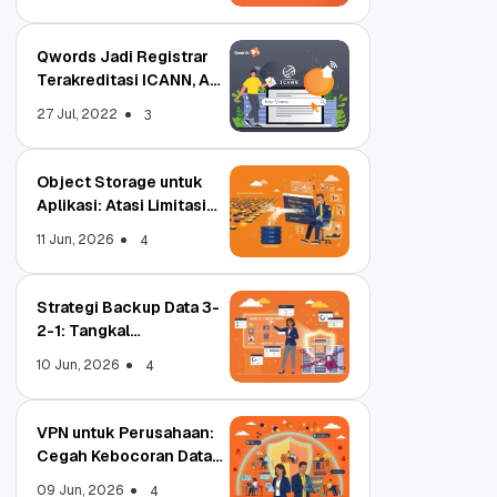
Qwords Jadi Registrar
Terakreditasi ICANN, Apa
Untungnya?
27 Jul, 2022
3
Object Storage untuk
Aplikasi: Atasi Limitasi
Media
11 Jun, 2026
4
Strategi Backup Data 3-
2-1: Tangkal
Ransomware Enterprise
10 Jun, 2026
4
VPN untuk Perusahaan:
Cegah Kebocoran Data
Tim WFA!
09 Jun, 2026
4