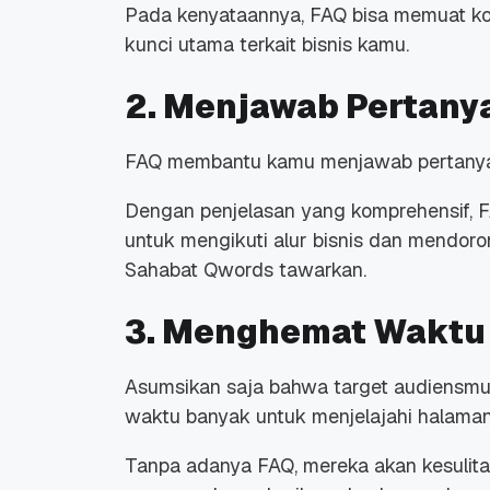
Pada kenyataannya, FAQ bisa memuat kon
kunci utama terkait bisnis kamu.
2. Menjawab Pertany
FAQ membantu kamu menjawab pertanyaa
Promo Ramadan 2026:
Panduan Lengkap
Diskon Domain dan
Domain .ID dan Di
Hosting Qwords
Terbaru
Dengan penjelasan yang komprehensif, F
10 Feb, 2026
20 Nov, 2025
6
6
untuk mengikuti alur bisnis dan mendor
Sahabat Qwords tawarkan.
3. Menghemat Waktu
Asumsikan saja bahwa target audiensmu 
waktu banyak untuk menjelajahi halama
Tanpa adanya FAQ, mereka akan kesulit