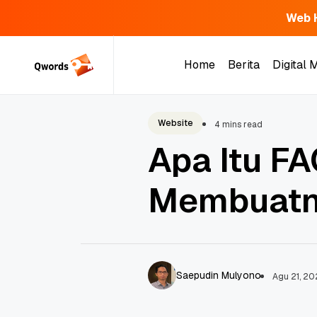
Web 
Skip
to
Home
Berita
Digital 
content
Home
Berita
Digital 
Website
4 mins read
Apa Itu FA
Membuatn
Saepudin Mulyono
Agu 21, 2