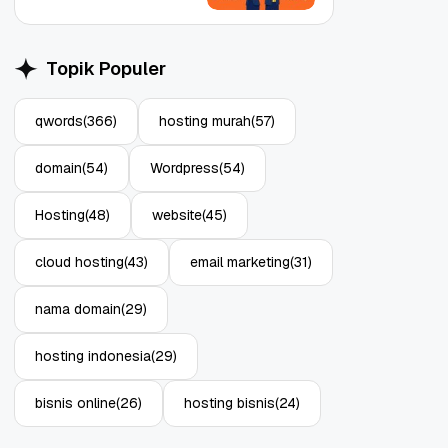
Topik Populer
qwords
(366)
hosting murah
(57)
Object Storage untuk
Strategi Bac
domain
(54)
Wordpress
(54)
Aplikasi: Atasi Limitasi
1: Tangkal R
Media
Enterprise
11 Jun, 2026
10 Jun, 2026
4
Hosting
(48)
website
(45)
cloud hosting
(43)
email marketing
(31)
nama domain
(29)
hosting indonesia
(29)
bisnis online
(26)
hosting bisnis
(24)