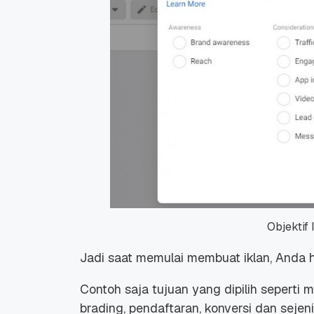
Promo Ramadan 2026:
Panduan Lengkap
Diskon Domain dan
Domain .ID dan Di
Hosting Qwords
Terbaru
10 Feb, 2026
20 Nov, 2025
6
6
Objektif
Jadi saat memulai membuat iklan, Anda h
Contoh saja tujuan yang dipilih seperti m
brading, pendaftaran, konversi dan sejen