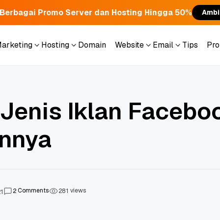
Berbagai Promo Server dan Hosting Hingga 50%
Ambi
Marketing
Hosting
Domain
Website
Email
Tips
Pr
Marketing
Hosting
Domain
Website
Email
Tips
Pr
Jenis Iklan Facebo
nnya
Comments
views
2
2
8
1
21