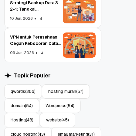
Strategi Backup Data 3-
2-1: Tangkal
Ransomware Enterprise
10 Jun, 2026
4
VPN untuk Perusahaan:
Cegah Kebocoran Data
Object Storage untuk
Strategi Bac
Tim WFA!
Aplikasi: Atasi Limitasi
1: Tangkal R
09 Jun, 2026
4
Media
Enterprise
11 Jun, 2026
10 Jun, 2026
4
Topik Populer
qwords
(366)
hosting murah
(57)
domain
(54)
Wordpress
(54)
Hosting
(48)
website
(45)
cloud hosting
(43)
email marketing
(31)