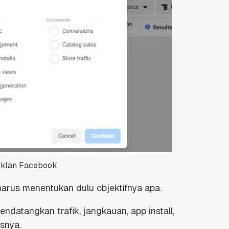
 Promo
Qwords Jadi Registrar
skon
Terakreditasi ICANN, Apa
Untungnya?
27 Jul, 2022
3
 Iklan Facebook
arus menentukan dulu objektifnya apa.
endatangkan trafik, jangkauan, app install,
isnya.