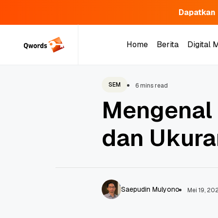
Dapatkan 
Skip
to
Home
Berita
Digital 
content
Home
Berita
Digital 
SEM
6 mins read
Mengenal 
dan Ukura
Saepudin Mulyono
Mei 19, 20