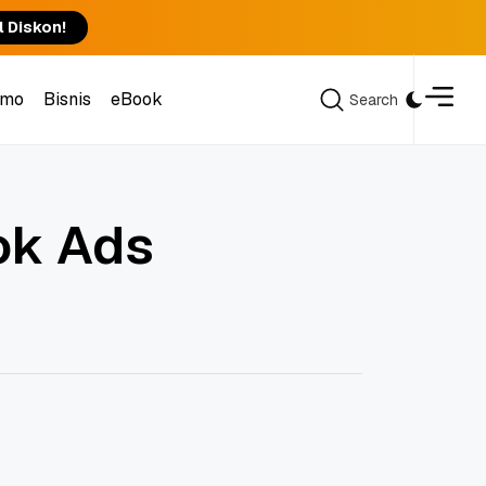
l Diskon!
omo
Bisnis
eBook
Search
Search
omo
Bisnis
eBook
ok Ads