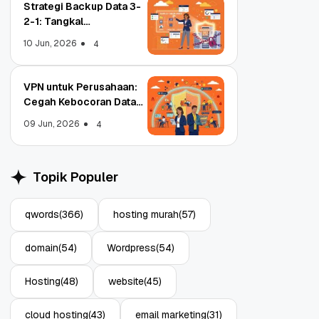
Strategi Backup Data 3-
2-1: Tangkal
Ransomware Enterprise
10 Jun, 2026
4
VPN untuk Perusahaan:
Cegah Kebocoran Data
Object Storage untuk
Strategi Bac
Tim WFA!
Aplikasi: Atasi Limitasi
1: Tangkal R
09 Jun, 2026
4
Media
Enterprise
11 Jun, 2026
10 Jun, 2026
4
Topik Populer
qwords
(366)
hosting murah
(57)
domain
(54)
Wordpress
(54)
Hosting
(48)
website
(45)
cloud hosting
(43)
email marketing
(31)