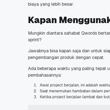
biaya yang lebih besar.
Kapan Menggunak
Mungkin diantara sahabat Qwords berta
Promo Ramadan 2026:
Panduan Lengkap
sprint?
Diskon Domain dan
Domain .ID dan Di
Hosting Qwords
Terbaru
10 Feb, 2026
20 Nov, 2025
6
6
Jawabnya bisa kapan saja dan untuk siap
pengembangan produk dengan cepat.
Ada beberapa waktu yang paling tepat u
pembahasannya:
Awal project berjalan, ini adalah wakt
Saat menemukan hambatan dalam peny
Ketika project berjalan lambat dan but