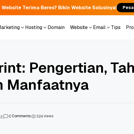
 Website Terima Beres? Bikin Website Solusinya!
Pesa
Marketing
Hosting
Domain
Website
Email
Tips
Pr
Marketing
Hosting
Domain
Website
Email
Tips
Pr
int: Pengertian, Ta
n Manfaatnya
Comments
views
0
3
2
4
22