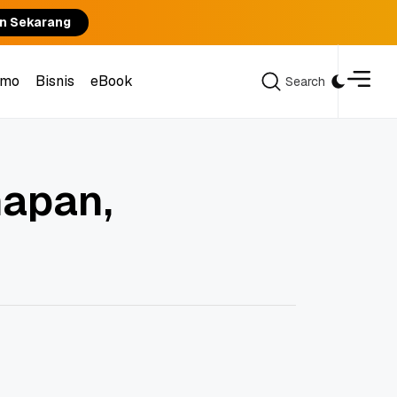
n Sekarang
omo
Bisnis
eBook
Search
Search
omo
Bisnis
eBook
hapan,