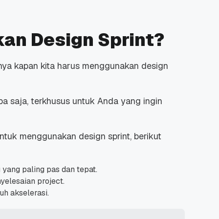
an Design Sprint?
nya kapan kita harus menggunakan design
 Promo
Qwords Jadi Registrar
skon
Terakreditasi ICANN, Apa
Untungnya?
27 Jul, 2022
3
a saja, terkhusus untuk Anda yang ingin
ntuk menggunakan design sprint, berikut
u yang paling pas dan tepat.
elesaian project.
uh akselerasi.