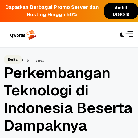
Dapatkan Berbagai Promo Server dan
Ambil
Hosting Hingga 50%
Diskon!
Skip
to
content
Berita
5 mins read
Perkembangan
Teknologi di
Indonesia Beserta
Dampaknya