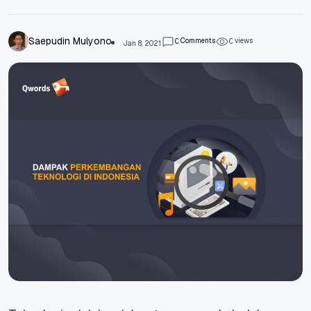
Saepudin Mulyono
Comments
views
0
0
Jan 8, 2021