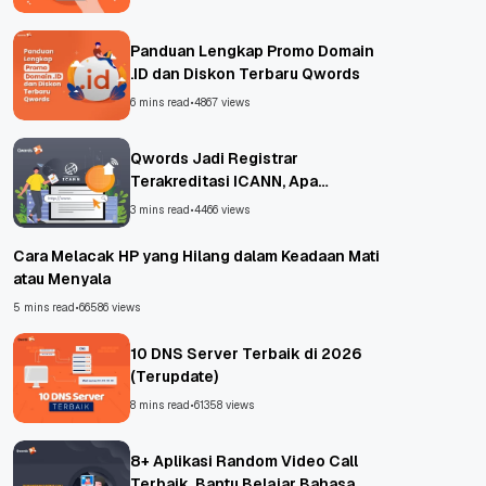
Panduan Lengkap Promo Domain
.ID dan Diskon Terbaru Qwords
6 mins read
•
4867 views
Qwords Jadi Registrar
Terakreditasi ICANN, Apa
Untungnya?
3 mins read
•
4466 views
Cara Melacak HP yang Hilang dalam Keadaan Mati
atau Menyala
5 mins read
•
66586 views
10 DNS Server Terbaik di 2026
(Terupdate)
8 mins read
•
61358 views
8+ Aplikasi Random Video Call
Terbaik, Bantu Belajar Bahasa