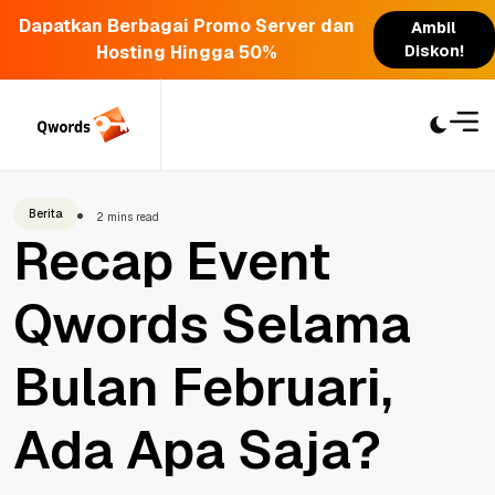
Dapatkan Berbagai Promo Server dan
Ambil
Hosting Hingga 50%
Diskon!
Skip
to
content
Berita
2 mins read
Recap Event
Qwords Selama
Bulan Februari,
Ada Apa Saja?