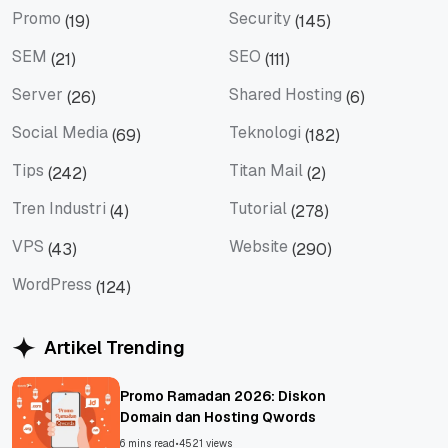
Promo
Security
(19)
(145)
Promo
Security
SEM
SEO
(21)
(111)
SEM
SEO
Server
Shared Hosting
(26)
(6)
Server
Shared Hosting
Social Media
Teknologi
(69)
(182)
Social Media
Teknologi
Tips
Titan Mail
(242)
(2)
Tips
Titan Mail
Tren Industri
Tutorial
(4)
(278)
Tren Industri
Tutorial
VPS
Website
(43)
(290)
VPS
Website
WordPress
(124)
WordPress
Artikel Trending
Promo Ramadan 2026: Diskon
Domain dan Hosting Qwords
6 mins read
•
4521 views