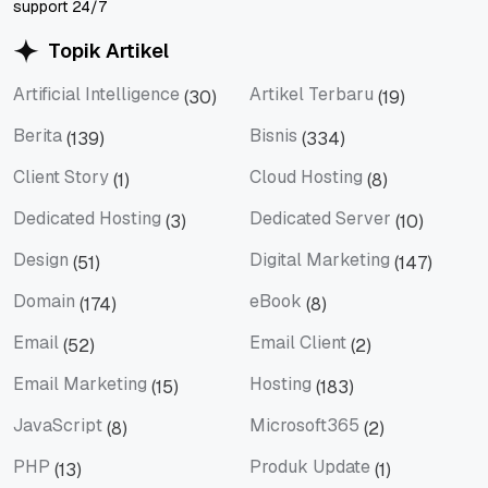
support 24/7
Topik Artikel
Artificial Intelligence
Artikel Terbaru
(30)
(19)
Artificial Intelligence
Artikel Terbaru
Berita
Bisnis
(139)
(334)
Berita
Bisnis
Client Story
Cloud Hosting
(1)
(8)
Client Story
Cloud Hosting
Dedicated Hosting
Dedicated Server
(3)
(10)
Dedicated Hosting
Dedicated Server
Design
Digital Marketing
(51)
(147)
Design
Digital Marketing
Domain
eBook
(174)
(8)
Domain
eBook
Email
Email Client
(52)
(2)
Email
Email Client
Email Marketing
Hosting
(15)
(183)
Email Marketing
Hosting
JavaScript
Microsoft365
(8)
(2)
JavaScript
Microsoft365
PHP
Produk Update
(13)
(1)
PHP
Produk Update