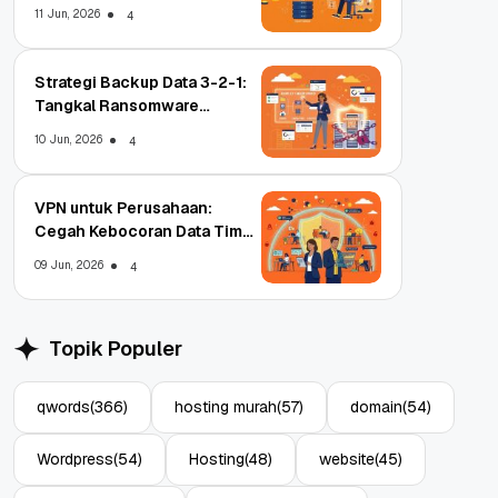
11 Jun, 2026
4
Strategi Backup Data 3-2-1:
Tangkal Ransomware
Enterprise
10 Jun, 2026
4
VPN untuk Perusahaan:
Cegah Kebocoran Data Tim
WFA!
09 Jun, 2026
4
Topik Populer
qwords
(366)
hosting murah
(57)
domain
(54)
Wordpress
(54)
Hosting
(48)
website
(45)