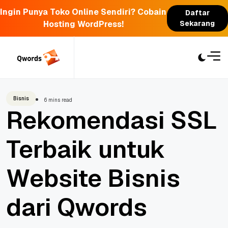
Ingin Punya Toko Online Sendiri? Cobain
Daftar
Hosting WordPress!
Sekarang
Skip
to
content
Bisnis
6 mins read
Rekomendasi SSL
Terbaik untuk
Website Bisnis
dari Qwords