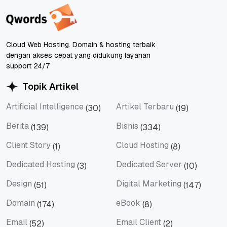
Cloud Web Hosting. Domain & hosting terbaik
dengan akses cepat yang didukung layanan
support 24/7
Topik Artikel
Artificial Intelligence
Artikel Terbaru
(30)
(19)
Artificial Intelligence
Artikel Terbaru
Berita
Bisnis
(139)
(334)
Berita
Bisnis
Client Story
Cloud Hosting
(1)
(8)
Client Story
Cloud Hosting
Dedicated Hosting
Dedicated Server
(3)
(10)
Dedicated Hosting
Dedicated Server
Design
Digital Marketing
(51)
(147)
Design
Digital Marketing
Domain
eBook
(174)
(8)
Domain
eBook
Email
Email Client
(52)
(2)