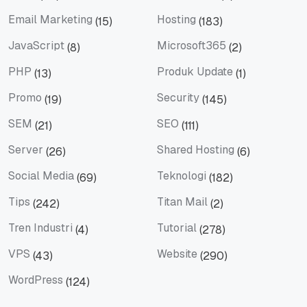
Email
Email Client
Email Marketing
Hosting
(15)
(183)
Email Marketing
Hosting
JavaScript
Microsoft365
(8)
(2)
JavaScript
Microsoft365
PHP
Produk Update
(13)
(1)
PHP
Produk Update
Promo
Security
(19)
(145)
Promo
Security
SEM
SEO
(21)
(111)
SEM
SEO
Server
Shared Hosting
(26)
(6)
Server
Shared Hosting
Social Media
Teknologi
(69)
(182)
Social Media
Teknologi
Tips
Titan Mail
(242)
(2)
Tips
Titan Mail
Tren Industri
Tutorial
(4)
(278)
Tren Industri
Tutorial
VPS
Website
(43)
(290)
VPS
Website
WordPress
(124)
WordPress