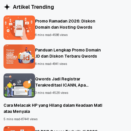
Artikel Trending
Promo Ramadan 2026: Diskon
Domain dan Hosting Qwords
6 mins read
•
4586 views
Panduan Lengkap Promo Domain
.ID dan Diskon Terbaru Qwords
6 mins read
•
4941 views
Qwords Jadi Registrar
Terakreditasi ICANN, Apa
Untungnya?
3 mins read
•
4526 views
Cara Melacak HP yang Hilang dalam Keadaan Mati
atau Menyala
5 mins read
•
67441 views