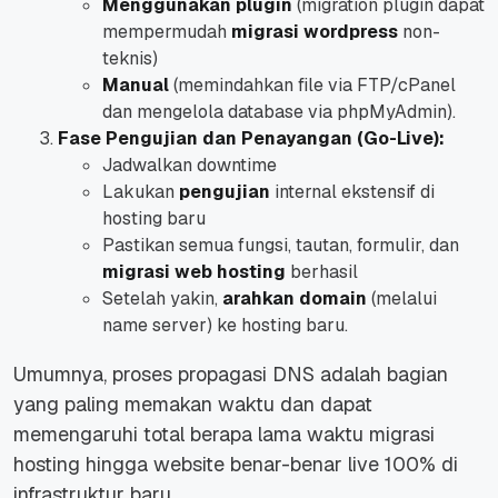
Menggunakan
plugin
(
migration plugin
dapat
mempermudah
migrasi wordpress
non-
teknis)
Manual
(memindahkan
file
via FTP/cPanel
dan mengelola
database
via phpMyAdmin).
Fase Pengujian dan Penayangan (Go-Live):
Jadwalkan
downtime
Lakukan
pengujian
internal ekstensif di
hosting
baru
Pastikan semua fungsi, tautan, formulir, dan
migrasi web hosting
berhasil
Setelah yakin,
arahkan
domain
(melalui
name server
) ke
hosting
baru.
Umumnya, proses propagasi DNS adalah bagian
yang paling memakan waktu dan dapat
memengaruhi total
berapa lama waktu migrasi
hosting
hingga
website
benar-benar
live
100% di
infrastruktur baru.