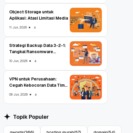
Object Storage untuk
Aplikasi: Atasi Limitasi Media
11 Jun, 2026
4
Strategi Backup Data 3-2-1:
Tangkal Ransomware
Enterprise
10 Jun, 2026
4
VPN untuk Perusahaan:
Cegah Kebocoran Data Tim
WFA!
09 Jun, 2026
4
Topik Populer
qwords
(366)
hosting murah
(57)
domain
(54)