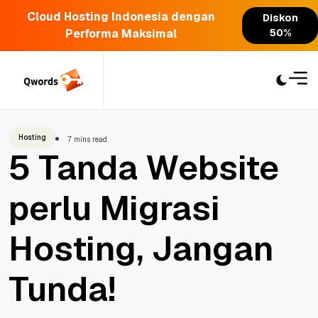
Cloud Hosting Indonesia dengan
Diskon
Performa Maksimal
50%
Skip
to
content
Hosting
7 mins read
5 Tanda Website
perlu Migrasi
Hosting, Jangan
Tunda!