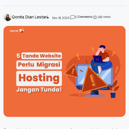
Qonita Dian Lestari
Comments
views
0
3
4
3
Nov 18, 2025