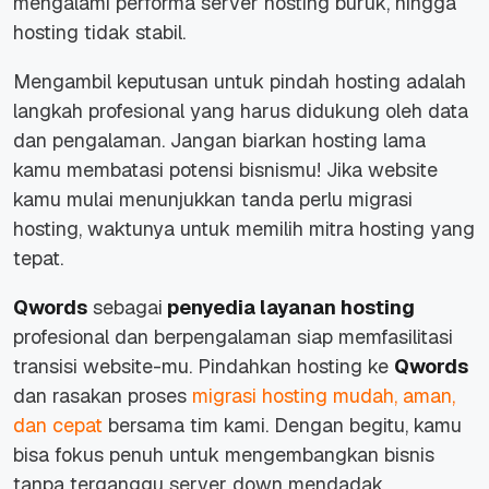
mengalami performa server hosting buruk, hingga
hosting tidak stabil.
Mengambil keputusan untuk
pindah hosting
adalah
langkah profesional yang harus didukung oleh data
dan pengalaman. Jangan biarkan
hosting
lama
kamu membatasi potensi bisnismu! Jika
website
kamu mulai menunjukkan
tanda perlu migrasi
hosting
, waktunya untuk memilih mitra hosting yang
tepat.
Qwords
sebagai
penyedia layanan hosting
profesional dan berpengalaman siap memfasilitasi
transisi
website-
mu. Pindahkan
hosting
ke
Qwords
dan rasakan proses
migrasi hosting mudah, aman,
dan cepat
bersama tim kami. Dengan begitu, kamu
bisa fokus penuh untuk mengembangkan bisnis
tanpa terganggu server
down
mendadak.