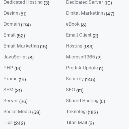
Dedicated Hosting
Dedicated Server
(3)
(10)
Dedicated Hosting
Dedicated Server
Design
Digital Marketing
(51)
(147)
Design
Digital Marketing
Domain
eBook
(174)
(8)
Domain
eBook
Email
Email Client
(52)
(2)
Email
Email Client
Email Marketing
Hosting
(15)
(183)
Email Marketing
Hosting
JavaScript
Microsoft365
(8)
(2)
JavaScript
Microsoft365
PHP
Produk Update
(13)
(1)
PHP
Produk Update
Promo
Security
(19)
(145)
Promo
Security
SEM
SEO
(21)
(111)
SEM
SEO
Server
Shared Hosting
(26)
(6)
Server
Shared Hosting
Social Media
Teknologi
(69)
(182)
Social Media
Teknologi
Tips
Titan Mail
(242)
(2)
Tips
Titan Mail