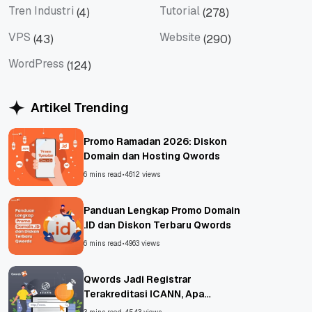
Tren Industri
Tutorial
(4)
(278)
Tren Industri
Tutorial
VPS
Website
(43)
(290)
VPS
Website
WordPress
(124)
WordPress
Artikel Trending
Promo Ramadan 2026: Diskon
Domain dan Hosting Qwords
6 mins read
•
4612 views
Panduan Lengkap Promo Domain
.ID dan Diskon Terbaru Qwords
6 mins read
•
4963 views
Qwords Jadi Registrar
Terakreditasi ICANN, Apa
Untungnya?