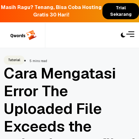
Masih Ragu? Tenang, Bisa Coba Hosting
Trial
Gratis 30 Hari!
Sekarang
Skip
to
content
Tutorial
5 mins read
Cara Mengatasi
Error The
Uploaded File
Exceeds the