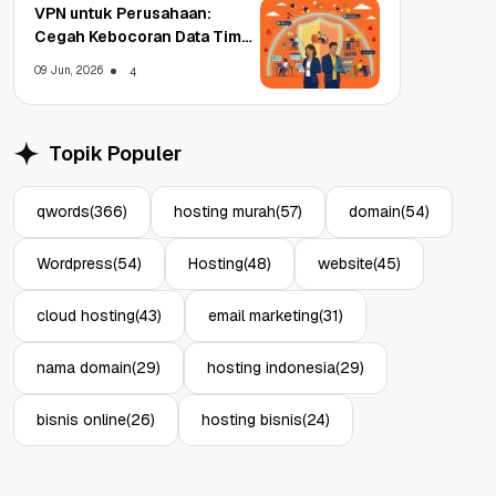
VPN untuk Perusahaan:
Cegah Kebocoran Data Tim
WFA!
09 Jun, 2026
4
Topik Populer
qwords
(366)
hosting murah
(57)
domain
(54)
Wordpress
(54)
Hosting
(48)
website
(45)
cloud hosting
(43)
email marketing
(31)
nama domain
(29)
hosting indonesia
(29)
bisnis online
(26)
hosting bisnis
(24)