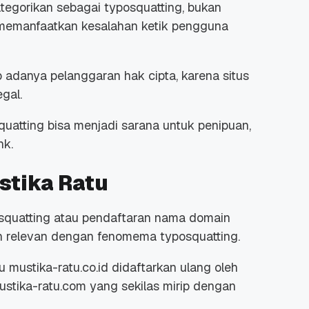
kategorikan sebagai
typosquatting
, bukan
 memanfaatkan kesalahan ketik pengguna
ap adanya pelanggaran hak cipta, karena situs
gal.
uatting bisa menjadi sarana untuk penipuan,
nk.
stika Ratu
rsquatting atau pendaftaran nama domain
un relevan dengan fenomema typosquatting.
tu
mustika-ratu.co.id
didaftarkan ulang oleh
ustika-ratu.com
yang sekilas mirip dengan