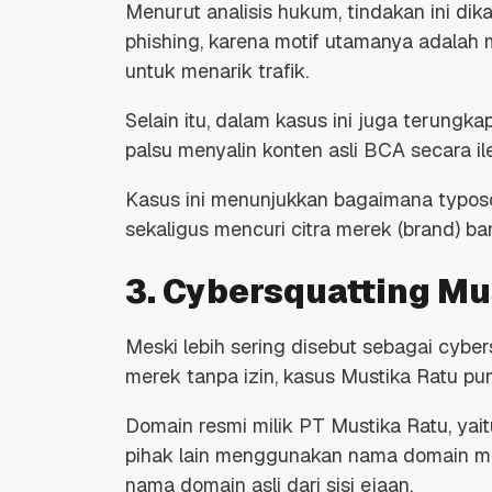
Menurut analisis hukum, tindakan ini di
phishing, karena motif utamanya adalah
untuk menarik trafik.
Selain itu, dalam kasus ini juga terungk
palsu menyalin konten asli BCA secara ile
Kasus ini menunjukkan bagaimana typosq
sekaligus mencuri citra merek (brand) ba
3. Cybersquatting Mu
Meski lebih sering disebut sebagai cybe
merek tanpa izin, kasus Mustika Ratu p
Domain resmi milik PT Mustika Ratu, yai
pihak lain menggunakan nama domain
m
nama domain asli dari sisi ejaan.