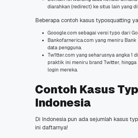
diarahkan (redirect) ke situs lain yang 
Beberapa contoh kasus typosquatting yan
Gooogle.com sebagai versi typo dari G
Bankofarnerica.com yang meniru Bank
data pengguna.
Tw1tter.com yang seharusnya angka 1 di
praktik ini meniru brand Twitter, hin
login mereka.
Contoh Kasus Typ
Indonesia
Di Indonesia pun ada sejumlah kasus ty
ini daftarnya!