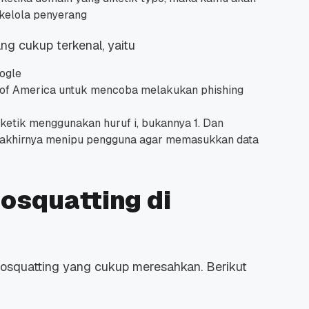
dikelola penyerang
g cukup terkenal, yaitu
oogle
 of America untuk mencoba melakukan phishing
ketik menggunakan huruf i, bukannya 1. Dan
gga akhirnya menipu pengguna agar memasukkan data
osquatting di
posquatting yang cukup meresahkan. Berikut