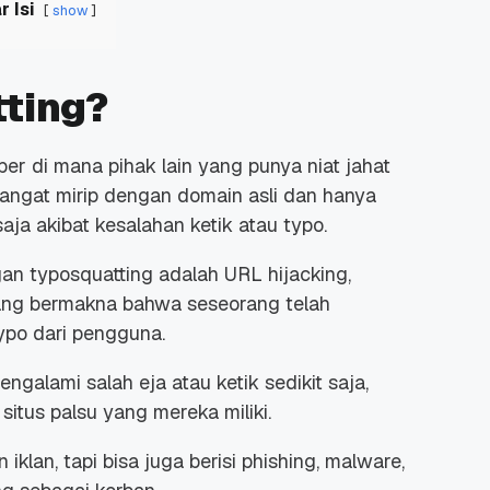
r Isi
show
tting?
er di mana pihak lain yang punya niat jahat
ngat mirip dengan domain asli dan hanya
aja akibat kesalahan ketik atau typo.
ngan typosquatting adalah URL hijacking,
yang bermakna bahwa seseorang telah
po dari pengguna.
alami salah eja atau ketik sedikit saja,
itus palsu yang mereka miliki.
klan, tapi bisa juga berisi phishing, malware,