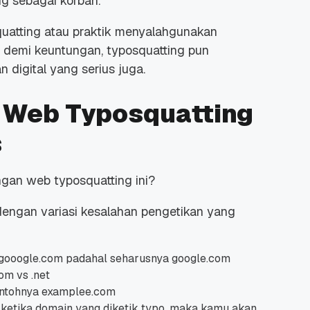
g sebagai korban.
uatting atau praktik menyalahgunakan
 demi keuntungan, typosquatting pun
 digital yang serius juga.
 Web Typosquatting
s
ngan web typosquatting ini?
engan variasi kesalahan pengetikan yang
i gooogle.com padahal seharusnya google.com
om vs .net
contohnya examplee.com
 ketika domain yang diketik typo, maka kamu akan