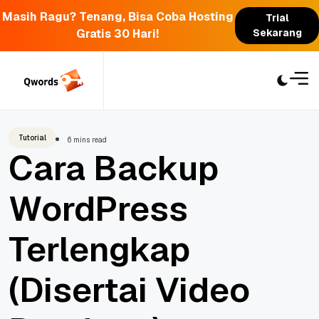
Masih Ragu? Tenang, Bisa Coba Hosting
Trial
Gratis 30 Hari!
Sekarang
Skip
to
content
Tutorial
6 mins read
Cara Backup
WordPress
Terlengkap
(Disertai Video