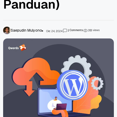
Panduan)
Saepudin Mulyono
Comments
views
2
3
5
8
Okt 24, 2024