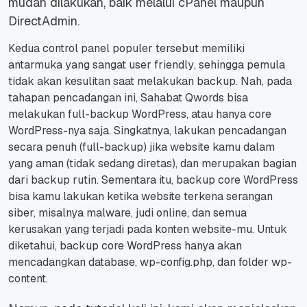
mudah dilakukan, baik melalui cPanel maupun
DirectAdmin.
Kedua
control panel
populer tersebut memiliki
antarmuka yang sangat
user friendly
, sehingga pemula
tidak akan kesulitan saat melakukan
backup
. Nah, pada
tahapan pencadangan ini, Sahabat Qwords bisa
melakukan
full-backup
WordPress, atau hanya
core
WordPress-nya saja. Singkatnya, lakukan pencadangan
secara penuh
(full-backup)
jika
website
kamu dalam
yang aman (tidak sedang diretas), dan merupakan bagian
dari
backup
rutin. Sementara itu,
backup
core
WordPress
bisa kamu lakukan ketika
website
terkena serangan
siber, misalnya
malware
, judi
online
, dan semua
kerusakan yang terjadi pada konten
website-mu
. Untuk
diketahui,
backup
core
WordPress hanya akan
mencadangkan
database, wp-config.php,
dan folder
wp-
content.