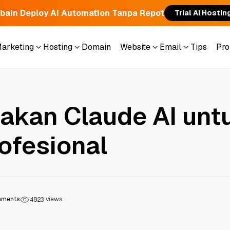
bain Deploy AI Automation Tanpa Repot
Trial AI Hostin
Marketing
Hosting
Domain
Website
Email
Tips
Pr
Marketing
Hosting
Domain
Website
Email
Tips
Pr
kan Claude AI unt
ofesional
ments
views
4
8
2
3