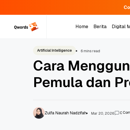
Co
Skip
to
Home
Berita
Digital 
content
Home
Berita
Digital 
Artificial Intelligence
6 mins read
Cara Mengguna
Pemula dan Pr
Zulfa Naurah Nadzifah
Com
0
Mar 20, 2026