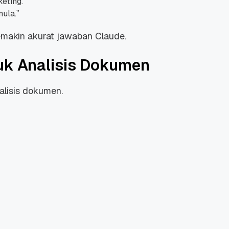
keting.
”
ula.
”
emakin akurat jawaban Claude.
uk Analisis Dokumen
nalisis dokumen.