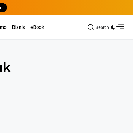
g
omo
Bisnis
eBook
Search
Search
omo
Bisnis
eBook
uk