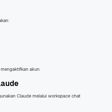
kan:
 Promo
Qwords Jadi Registrar
skon
Terakreditasi ICANN, Apa
Untungnya?
27 Jul, 2022
3
k mengaktifkan akun.
laude
gunakan Claude melalui workspace chat