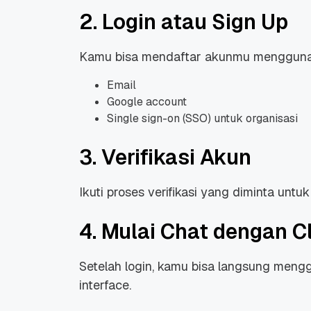
2. Login atau Sign Up
Kamu bisa mendaftar akunmu mengguna
Email
Google account
Promo Ramadan 2026:
Panduan Lengkap
Diskon Domain dan
Domain .ID dan Di
Single sign-on (SSO) untuk organisasi
Hosting Qwords
Terbaru
10 Feb, 2026
20 Nov, 2025
6
6
3. Verifikasi Akun
Ikuti proses verifikasi yang diminta untu
4. Mulai Chat dengan C
Setelah login, kamu bisa langsung meng
interface.