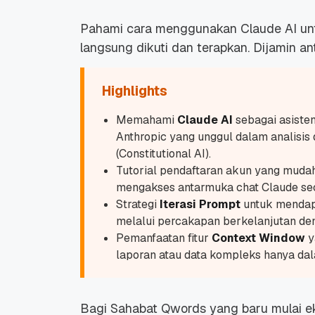
Pahami cara menggunakan Claude AI unt
langsung dikuti dan terapkan. Dijamin anti
Highlights
Memahami
Claude AI
sebagai asiste
Anthropic yang unggul dalam analisi
(Constitutional AI).
Tutorial pendaftaran akun yang mudah
mengakses antarmuka
chat
Claude sec
Strategi
Iterasi Prompt
untuk mendapat
melalui percakapan berkelanjutan den
Pemanfaatan fitur
Context Window
y
laporan atau data kompleks hanya dal
Bagi Sahabat Qwords yang baru mulai e