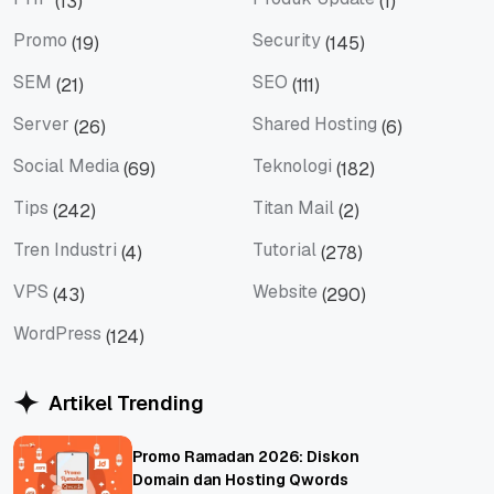
(13)
(1)
PHP
Produk Update
Promo
Security
(19)
(145)
Promo
Security
SEM
SEO
(21)
(111)
SEM
SEO
Server
Shared Hosting
(26)
(6)
Server
Shared Hosting
Social Media
Teknologi
(69)
(182)
Social Media
Teknologi
Tips
Titan Mail
(242)
(2)
Tips
Titan Mail
Tren Industri
Tutorial
(4)
(278)
Tren Industri
Tutorial
VPS
Website
(43)
(290)
VPS
Website
WordPress
(124)
WordPress
Artikel Trending
Promo Ramadan 2026: Diskon
Domain dan Hosting Qwords