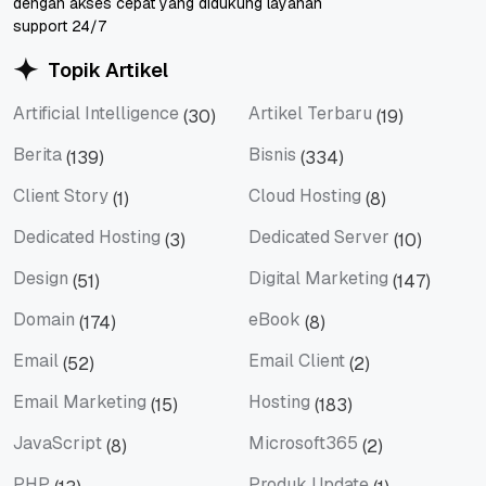
dengan akses cepat yang didukung layanan
support 24/7
Topik Artikel
Artificial Intelligence
Artikel Terbaru
(30)
(19)
Artificial Intelligence
Artikel Terbaru
Berita
Bisnis
(139)
(334)
Berita
Bisnis
Client Story
Cloud Hosting
(1)
(8)
Client Story
Cloud Hosting
Dedicated Hosting
Dedicated Server
(3)
(10)
Dedicated Hosting
Dedicated Server
Design
Digital Marketing
(51)
(147)
Design
Digital Marketing
Domain
eBook
(174)
(8)
Domain
eBook
Email
Email Client
(52)
(2)
Email
Email Client
Email Marketing
Hosting
(15)
(183)
Email Marketing
Hosting
JavaScript
Microsoft365
(8)
(2)
JavaScript
Microsoft365
PHP
Produk Update