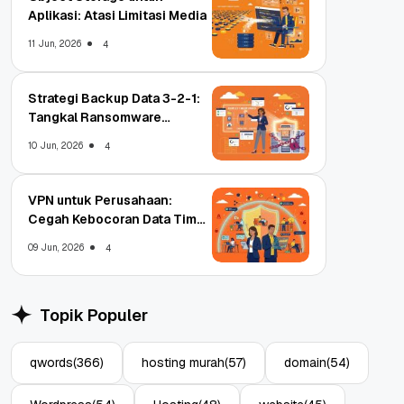
Aplikasi: Atasi Limitasi Media
11 Jun, 2026
4
Strategi Backup Data 3-2-1:
Tangkal Ransomware
Enterprise
10 Jun, 2026
4
VPN untuk Perusahaan:
Cegah Kebocoran Data Tim
WFA!
09 Jun, 2026
4
Topik Populer
qwords
(366)
hosting murah
(57)
domain
(54)