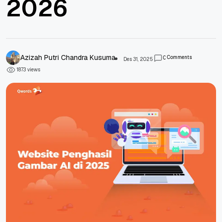
2026
Azizah Putri Chandra Kusuma
Comments
0
Des 31, 2025
views
1
8
7
3