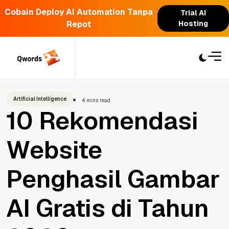
Cobain Deploy AI Automation Tanpa
Trial AI
Repot
Hosting
Skip
to
content
Artificial Intelligence
4 mins read
10 Rekomendasi
Website
Penghasil Gambar
AI Gratis di Tahun