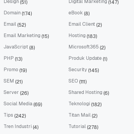
Design
Digital Marketing
(51)
(147)
Design
Digital Marketing
Domain
eBook
(174)
(8)
Domain
eBook
Email
Email Client
(52)
(2)
Email
Email Client
Email Marketing
Hosting
(15)
(183)
Email Marketing
Hosting
JavaScript
Microsoft365
(8)
(2)
JavaScript
Microsoft365
PHP
Produk Update
(13)
(1)
PHP
Produk Update
Promo
Security
(19)
(145)
Promo
Security
SEM
SEO
(21)
(111)
SEM
SEO
Server
Shared Hosting
(26)
(6)
Server
Shared Hosting
Social Media
Teknologi
(69)
(182)
Social Media
Teknologi
Tips
Titan Mail
(242)
(2)
Tips
Titan Mail
Tren Industri
Tutorial
(4)
(278)
Tren Industri
Tutorial