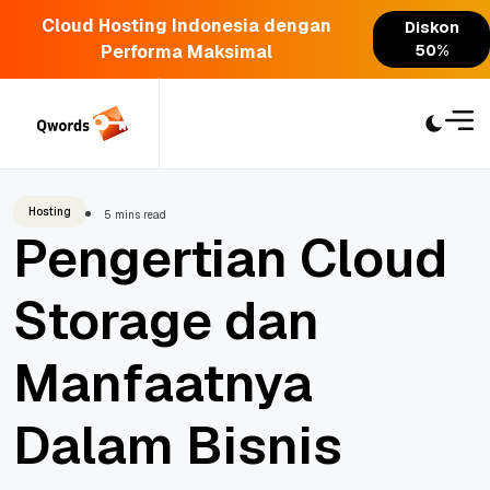
Cloud Hosting Indonesia dengan
Diskon
Performa Maksimal
50%
Skip
to
content
Hosting
5 mins read
Pengertian Cloud
Storage dan
Manfaatnya
Dalam Bisnis