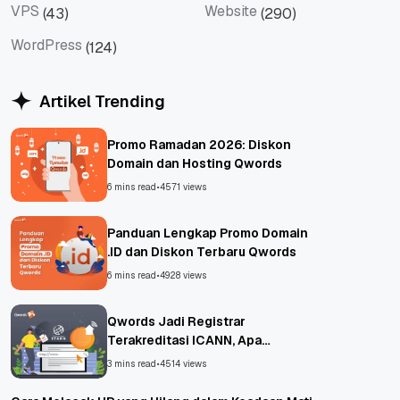
VPS
Website
(43)
(290)
VPS
Website
WordPress
(124)
WordPress
Artikel Trending
Promo Ramadan 2026: Diskon
Domain dan Hosting Qwords
6 mins read
•
4571 views
Panduan Lengkap Promo Domain
.ID dan Diskon Terbaru Qwords
6 mins read
•
4928 views
Qwords Jadi Registrar
Terakreditasi ICANN, Apa
Untungnya?
3 mins read
•
4514 views