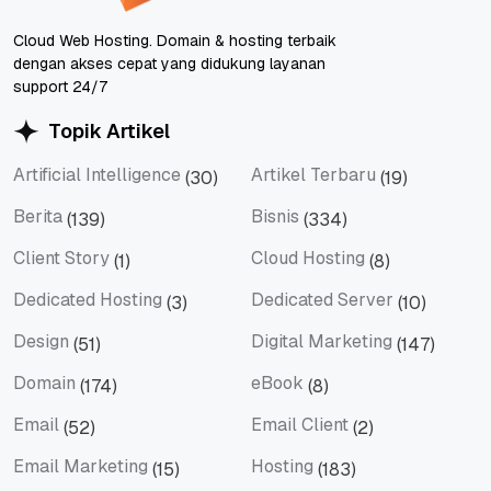
Cloud Web Hosting. Domain & hosting terbaik
dengan akses cepat yang didukung layanan
support 24/7
Topik Artikel
Artificial Intelligence
Artikel Terbaru
(30)
(19)
Artificial Intelligence
Artikel Terbaru
Berita
Bisnis
(139)
(334)
Berita
Bisnis
Client Story
Cloud Hosting
(1)
(8)
Client Story
Cloud Hosting
Dedicated Hosting
Dedicated Server
(3)
(10)
Dedicated Hosting
Dedicated Server
Design
Digital Marketing
(51)
(147)
Design
Digital Marketing
Domain
eBook
(174)
(8)
Domain
eBook
Email
Email Client
(52)
(2)
Email
Email Client
Email Marketing
Hosting
(15)
(183)
Email Marketing
Hosting