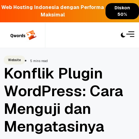
Web Hosting Indonesia dengan Performa
Diskon
Maksimal
50%
Skip
to
content
Website
5 mins read
Konflik Plugin
WordPress: Cara
Menguji dan
Mengatasinya