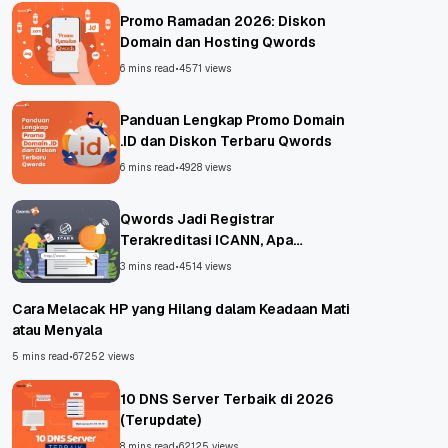
Promo Ramadan 2026: Diskon
Domain dan Hosting Qwords
6 mins read
•
4571 views
Panduan Lengkap Promo Domain
.ID dan Diskon Terbaru Qwords
6 mins read
•
4928 views
Qwords Jadi Registrar
Terakreditasi ICANN, Apa
Untungnya?
3 mins read
•
4514 views
Cara Melacak HP yang Hilang dalam Keadaan Mati
atau Menyala
5 mins read
•
67252 views
10 DNS Server Terbaik di 2026
(Terupdate)
8 mins read
•
62125 views