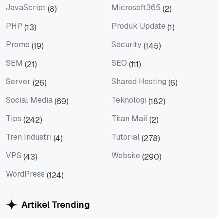
JavaScript
Microsoft365
(8)
(2)
JavaScript
Microsoft365
PHP
Produk Update
(13)
(1)
PHP
Produk Update
Promo
Security
(19)
(145)
Promo
Security
SEM
SEO
(21)
(111)
SEM
SEO
Server
Shared Hosting
(26)
(6)
Server
Shared Hosting
Social Media
Teknologi
(69)
(182)
Social Media
Teknologi
Tips
Titan Mail
(242)
(2)
Tips
Titan Mail
Tren Industri
Tutorial
(4)
(278)
Tren Industri
Tutorial
VPS
Website
(43)
(290)
VPS
Website
WordPress
(124)
WordPress
Artikel Trending