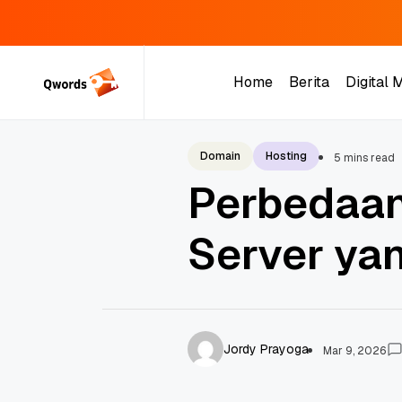
Skip
to
Home
Berita
Digital 
content
Home
Berita
Digital 
Domain
Hosting
5 mins read
Perbedaan
Server yan
Jordy Prayoga
Mar 9, 2026