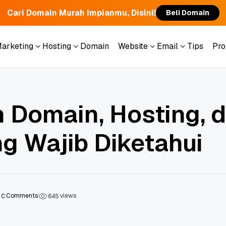
Cari Domain Murah Impianmu, Disini!
Beli Domain
Marketing
Hosting
Domain
Website
Email
Tips
Pr
Marketing
Hosting
Domain
Website
Email
Tips
Pr
 Domain, Hosting, 
g Wajib Diketahui
Comments
views
0
6
4
5