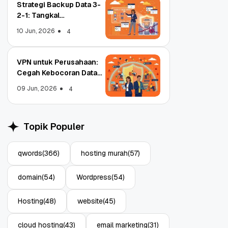
Strategi Backup Data 3-
2-1: Tangkal
Ransomware Enterprise
10 Jun, 2026
4
VPN untuk Perusahaan:
Cegah Kebocoran Data
Object Storage untuk
Strategi Bac
Tim WFA!
Aplikasi: Atasi Limitasi
1: Tangkal R
09 Jun, 2026
4
Media
Enterprise
11 Jun, 2026
10 Jun, 2026
4
Topik Populer
qwords
(366)
hosting murah
(57)
domain
(54)
Wordpress
(54)
Hosting
(48)
website
(45)
cloud hosting
(43)
email marketing
(31)