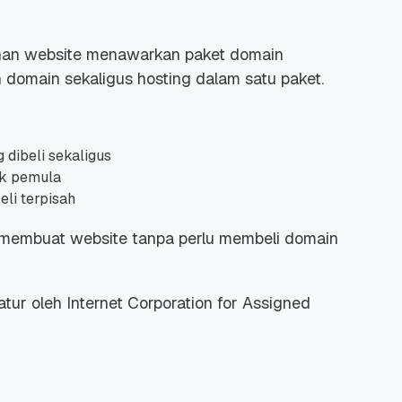
anan website menawarkan paket domain
 domain sekaligus hosting dalam satu paket.
 Promo
Qwords Jadi Registrar
skon
Terakreditasi ICANN, Apa
 dibeli sekaligus
Untungnya?
uk pemula
27 Jul, 2022
3
li terpisah
 membuat website tanpa perlu membeli domain
atur oleh Internet Corporation for Assigned