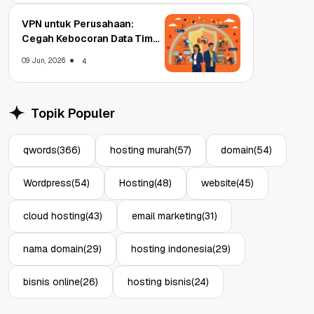
VPN untuk Perusahaan:
Cegah Kebocoran Data Tim
WFA!
09 Jun, 2026
4
Topik Populer
qwords
(366)
hosting murah
(57)
domain
(54)
Wordpress
(54)
Hosting
(48)
website
(45)
cloud hosting
(43)
email marketing
(31)
nama domain
(29)
hosting indonesia
(29)
bisnis online
(26)
hosting bisnis
(24)