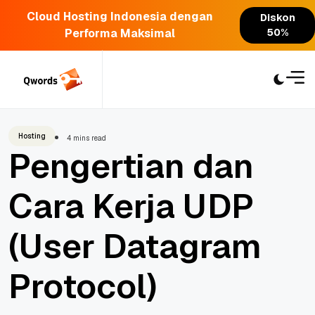
Cloud Hosting Indonesia dengan
Diskon
Performa Maksimal
50%
Skip
to
content
Hosting
4 mins read
Pengertian dan
Cara Kerja UDP
(User Datagram
Protocol)