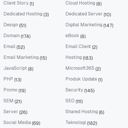
Client Story
Cloud Hosting
(1)
(8)
Client Story
Cloud Hosting
Dedicated Hosting
Dedicated Server
(3)
(10)
Dedicated Hosting
Dedicated Server
Design
Digital Marketing
(51)
(147)
Design
Digital Marketing
Domain
eBook
(174)
(8)
Domain
eBook
Email
Email Client
(52)
(2)
Email
Email Client
Email Marketing
Hosting
(15)
(183)
Email Marketing
Hosting
JavaScript
Microsoft365
(8)
(2)
JavaScript
Microsoft365
PHP
Produk Update
(13)
(1)
PHP
Produk Update
Promo
Security
(19)
(145)
Promo
Security
SEM
SEO
(21)
(111)
SEM
SEO
Server
Shared Hosting
(26)
(6)
Server
Shared Hosting
Social Media
Teknologi
(69)
(182)
Social Media
Teknologi