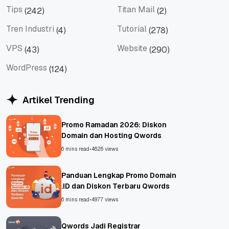
Tips
Titan Mail
(242)
(2)
Tips
Titan Mail
Tren Industri
Tutorial
(4)
(278)
Tren Industri
Tutorial
VPS
Website
(43)
(290)
VPS
Website
WordPress
(124)
WordPress
Artikel Trending
Promo Ramadan 2026: Diskon
Domain dan Hosting Qwords
6 mins read
•
4626 views
Panduan Lengkap Promo Domain
.ID dan Diskon Terbaru Qwords
6 mins read
•
4977 views
Qwords Jadi Registrar